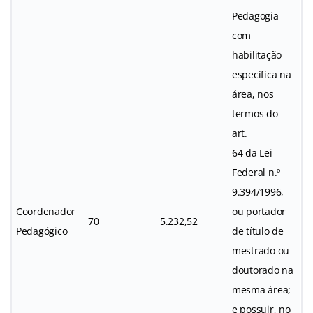
Pedagogia
com
habilitação
específica na
área, nos
termos do
art.
64 da Lei
Federal n.º
9.394/1996,
Coordenador
ou portador
70
5.232,52
Pedagógico
de título de
mestrado ou
doutorado na
mesma área;
e possuir, no