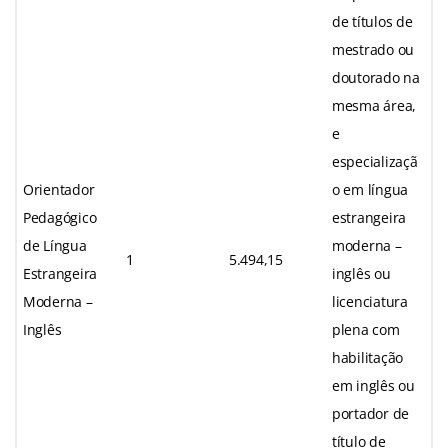
de títulos de
mestrado ou
doutorado na
mesma área,
e
especializaçã
Orientador
o em língua
Pedagógico
estrangeira
de Língua
moderna –
1
5.494,15
Estrangeira
inglês ou
Moderna –
licenciatura
Inglês
plena com
habilitação
em inglês ou
portador de
título de