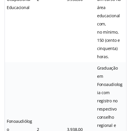
Educacional
área
educacional
com,
no mínimo,
150 (cento e
cinquenta)
horas.
Graduação
em
Fonoaudiolog
ia com
registro no
respectivo
conselho
Fonoaudiólog
regional e
o
2
3.938,00