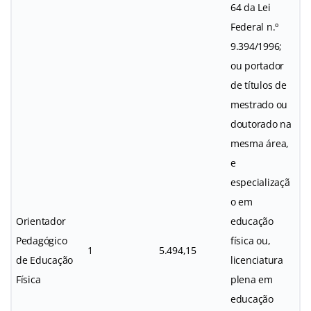
64 da Lei
Federal n.º
9.394/1996;
ou portador
de títulos de
mestrado ou
doutorado na
mesma área,
e
especializaçã
o em
Orientador
educação
Pedagógico
física ou,
1
5.494,15
de Educação
licenciatura
Física
plena em
educação