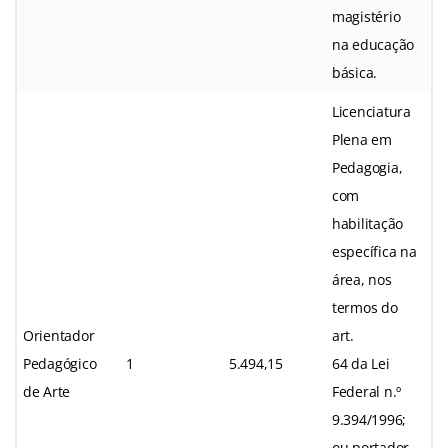
magistério
na educação
básica.
Licenciatura
Plena em
Pedagogia,
com
habilitação
específica na
área, nos
termos do
Orientador
art.
Pedagógico
1
5.494,15
64 da Lei
de Arte
Federal n.º
9.394/1996;
ou portador