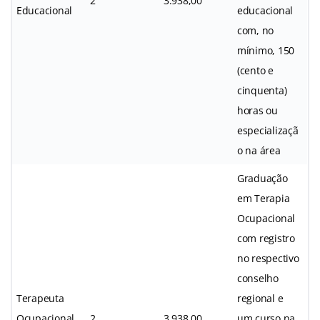
2
3.938,00
Educacional
educacional
com, no
mínimo, 150
(cento e
cinquenta)
horas ou
especializaçã
o na área
Graduação
em Terapia
Ocupacional
com registro
no respectivo
conselho
Terapeuta
regional e
Ocupacional
2
3.938,00
um curso na