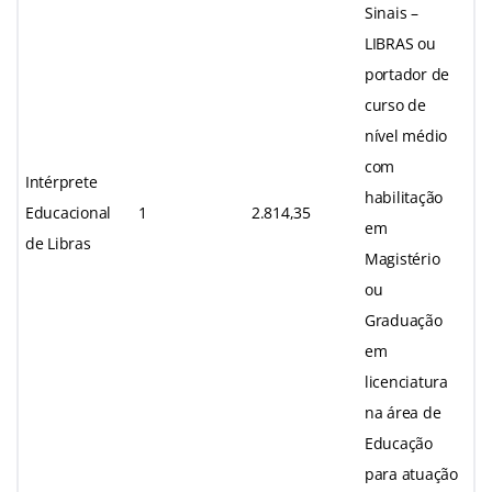
Sinais –
LIBRAS ou
portador de
curso de
nível médio
com
Intérprete
habilitação
Educacional
1
2.814,35
em
de Libras
Magistério
ou
Graduação
em
licenciatura
na área de
Educação
para atuação