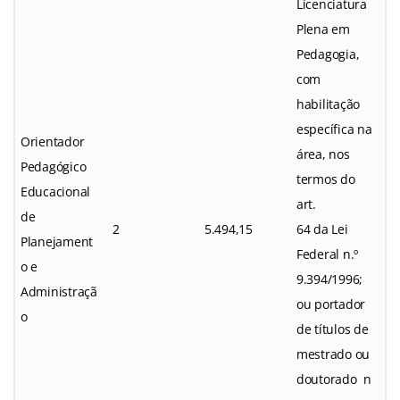
Licenciatura
Plena em
Pedagogia,
com
habilitação
específica na
Orientador
área, nos
Pedagógico
termos do
Educacional
art.
de
2
5.494,15
64 da Lei
Planejament
Federal n.º
o e
9.394/1996;
Administraçã
ou portador
o
de títulos de
mestrado ou
doutorado n