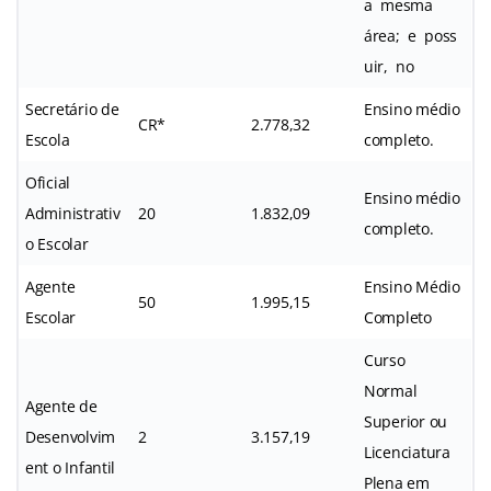
a mesma
área; e poss
uir, no
Secretário de
Ensino médio
CR*
2.778,32
Escola
completo.
Oficial
Ensino médio
Administrativ
20
1.832,09
completo.
o Escolar
Agente
Ensino Médio
50
1.995,15
Escolar
Completo
Curso
Normal
Agente de
Superior ou
Desenvolvim
2
3.157,19
Licenciatura
ent o Infantil
Plena em