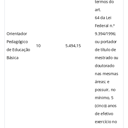
termos do
art.
64 da Lei
Federal n.º
Orientador
9.394/1996;
Pedagógico
ou portador
10
5.494,15
de Educação
de título de
Básica
mestrado ou
doutorado
nas mesmas
áreas; e
possuir, no
mínimo, 5
(cinco) anos
de efetivo
exercício no