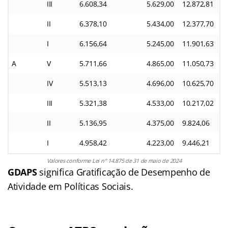
III
6.608,34
5.629,00
12.872,81
II
6.378,10
5.434,00
12.377,70
I
6.156,64
5.245,00
11.901,63
A
V
5.711,66
4.865,00
11.050,73
IV
5.513,13
4.696,00
10.625,70
III
5.321,38
4.533,00
10.217,02
II
5.136,95
4.375,00
9.824,06
I
4.958,42
4.223,00
9.446,21
Valores conforme Lei n° 14.875 de 31 de maio de 2024
GDAPS
significa Gratificação de Desempenho de
Atividade em Políticas Sociais.