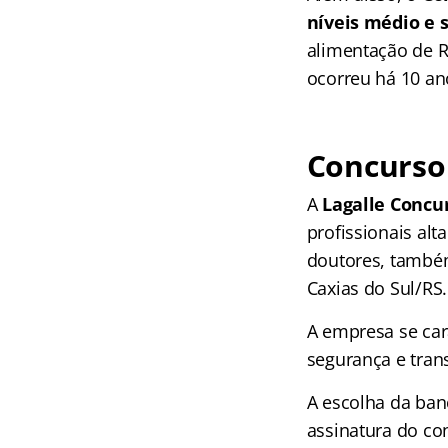
níveis médio e 
alimentação de R$
ocorreu há 10 ano
Concurso
A
Lagalle Concu
profissionais al
doutores, também
Caxias do Sul/RS.
A empresa se car
segurança e tran
A escolha da ban
assinatura do con