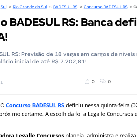
Sul
››
Rio Grande do Sul
››
BADESUL RS
››
Concurso BADESUL RS
››
o BADESUL RS: Banca defi
A!
UL RS: Previsão de 18 vagas em cargos de níveis
ário inicial de até R$ 7.202,81!
0
0
21
! O
Concurso BADESUL RS
definiu nessa quinta-feira (0
próximo certame. A escolhida foi a Legalle Concursos 
adora Legalle Concursos
planeja, administra e realiz