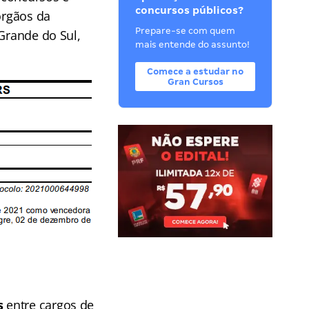
concursos públicos?
órgãos da
Prepare-se com quem
 Grande do Sul,
mais entende do assunto!
Comece a estudar no
Gran Cursos
s
entre cargos de