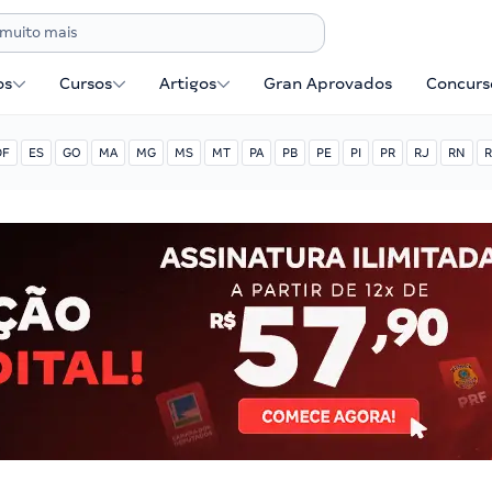
os
Cursos
Artigos
Gran Aprovados
Concurse
DF
ES
GO
MA
MG
MS
MT
PA
PB
PE
PI
PR
RJ
RN
R