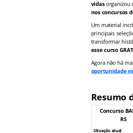
vidas
organizou 
nos concursos de
Um material incr
principais seleç
transformar hist
esse curso GR
Agora não há mai
oportunidade no
Resumo d
Concurso BA
RS
Situação atual