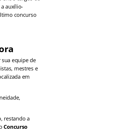
a auxílio-
último concurso
ora
r sua equipe de
istas, mestres e
ocalizada em
neidade,
, restando a
do
Concurso