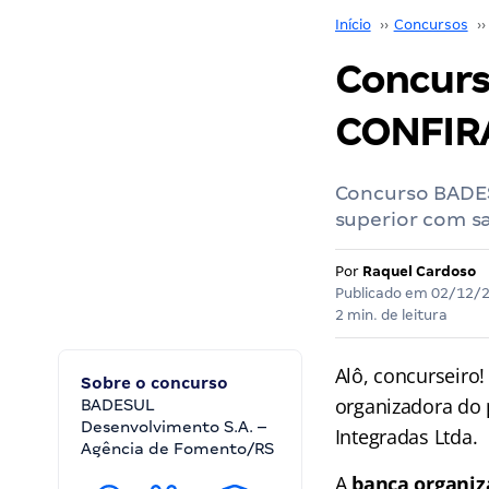
Início
››
Concursos
››
Concurs
CONFIR
Concurso BADES
superior com sal
Por
Raquel Cardoso
Publicado em
02/12/
2 min. de leitura
Alô, concurseiro
Sobre o concurso
organizadora do 
BADESUL
Desenvolvimento S.A. –
Integradas Ltda.
Agência de Fomento/RS
A
banca organiz