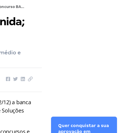
Concurso BADESUL RS: Banca definida; CONFIRA!
nida;
 médio e
2/12) a banca
e Soluções
Quer conquistar a sua
a concursos e
aprovação em