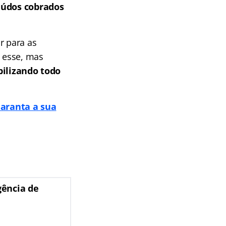
teúdos cobrados
r para as
 esse, mas
bilizando todo
aranta a sua
gência de