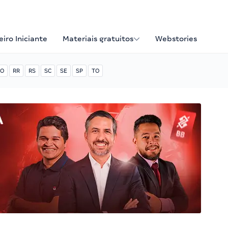
iro Iniciante
Materiais gratuitos
Webstories
O
RR
RS
SC
SE
SP
TO