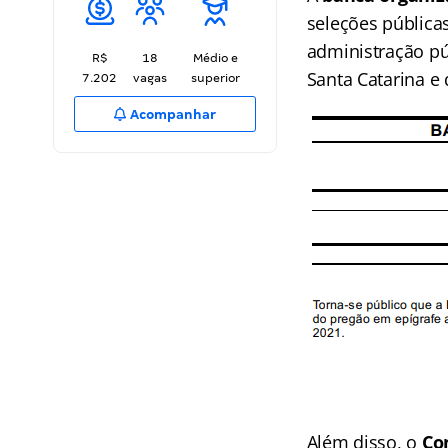
seleções públicas
administração púb
R$
18
Médio e
Santa Catarina e
7.202
vagas
superior
Acompanhar
Além disso, o
Co