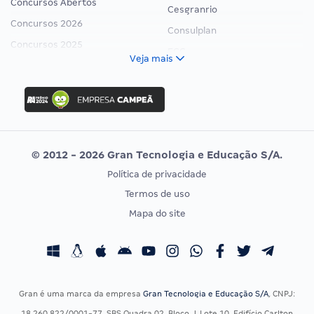
Concursos Abertos
Cesgranrio
Concursos 2026
Consulplan
Concursos 2025
FCC
Veja mais
Concurso Nacional Unificado
FGV
Concurso Ibama
Idecan
Concurso MPU
Selecon
Editais publicados
Uniase
© 2012 - 2026 Gran Tecnologia e Educação S/A.
Vunesp
Política de privacidade
CONCURSOS POR PROFISSÃO
EXAME DE ORDEM
Termos de uso
Concursos Administrativos
OAB
Mapa do site
Concursos Educação
Prova OAB
Concursos Fiscais
Calendário OAB
Concursos Jurídicos
Questões OAB
Concursos Militares
Recursos OAB
Gran é uma marca da empresa
Gran Tecnologia e Educação S/A
, CNPJ:
Concursos Policiais
Exame de Ordem
18.260.822/0001-77, SBS Quadra 02, Bloco J, Lote 10, Edifício Carlton