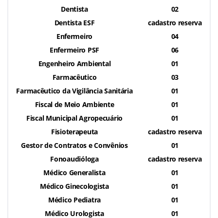
Dentista
02
Dentista ESF
cadastro reserva
Enfermeiro
04
Enfermeiro PSF
06
Engenheiro Ambiental
01
Farmacêutico
03
Farmacêutico da Vigilância Sanitária
01
Fiscal de Meio Ambiente
01
Fiscal Municipal Agropecuário
01
Fisioterapeuta
cadastro reserva
Gestor de Contratos e Convênios
01
Fonoaudióloga
cadastro reserva
Médico Generalista
01
Médico Ginecologista
01
Médico Pediatra
01
Médico Urologista
01