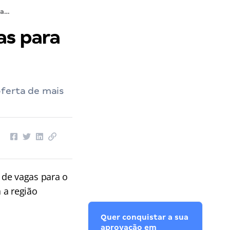
Concurso Banco do Brasil: 561 vagas para o Nordeste
as para
oferta de mais
 de vagas para o
 a região
Quer conquistar a sua
aprovação em