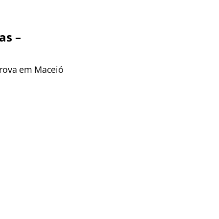
as –
 prova em Maceió