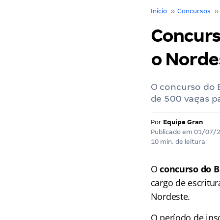
Início
››
Concursos
››
Concurso
o Norde
O concurso do B
de 500 vagas p
Por
Equipe Gran
Publicado em
01/07/
10 min. de leitura
O
concurso do B
cargo de escritur
Nordeste.
O período de insc