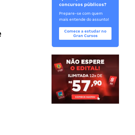
concursos públicos?
Prepare-se com quem
mais entende do assunto!
e
Comece a estudar no
Gran Cursos