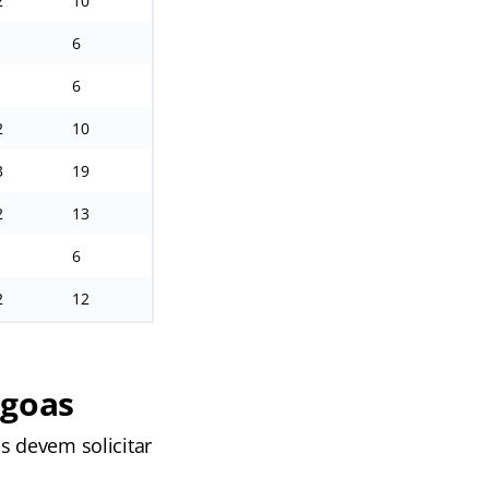
2
10
1
6
1
6
2
10
3
19
2
13
1
6
2
12
agoas
s devem solicitar