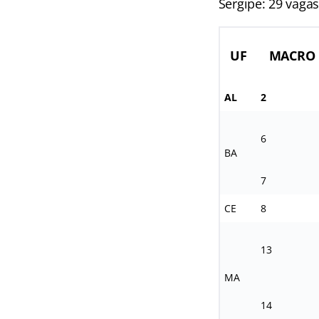
Sergipe: 29 vaga
UF
MACRO
AL
2
6
BA
7
CE
8
13
MA
14