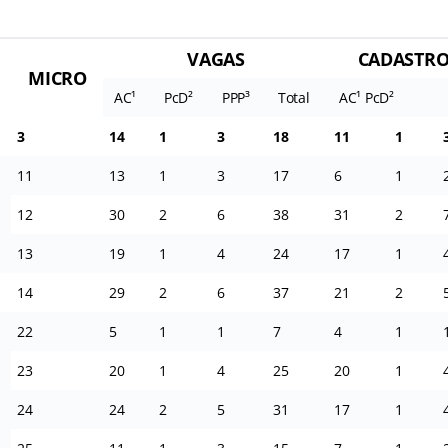
s
VAGAS
CADASTRO
MICRO
AC¹
PcD²
PPP³
Total
AC¹ PcD²
3
14
1
3
18
11
1
11
13
1
3
17
6
1
12
30
2
6
38
31
2
13
19
1
4
24
17
1
14
29
2
6
37
21
2
22
5
1
1
7
4
1
23
20
1
4
25
20
1
24
24
2
5
31
17
1