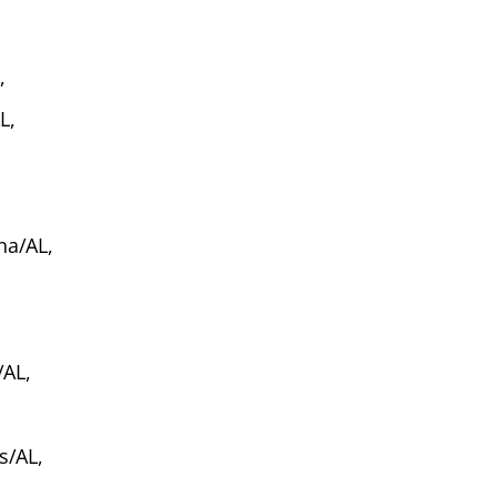
,
L,
,
na/AL,
/AL,
s/AL,