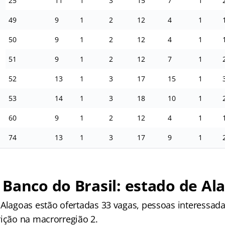
25
11
1
3
15
7
1
49
9
1
2
12
4
1
50
9
1
2
12
4
1
51
9
1
2
12
7
1
52
13
1
3
17
15
1
53
14
1
3
18
10
1
60
9
1
2
12
4
1
74
13
1
3
17
9
1
Banco do Brasil: estado de Al
 Alagoas estão ofertadas 33 vagas, pessoas interessada
rição na macrorregião 2.