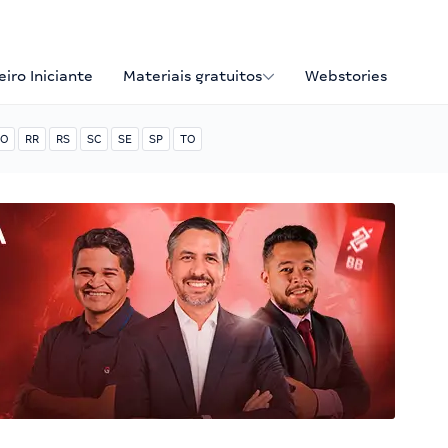
iro Iniciante
Materiais gratuitos
Webstories
O
RR
RS
SC
SE
SP
TO