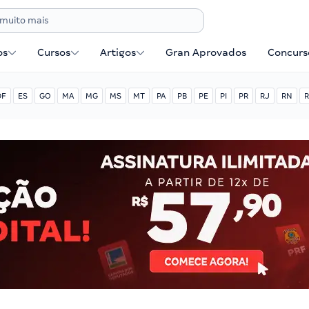
os
Cursos
Artigos
Gran Aprovados
Concurse
DF
ES
GO
MA
MG
MS
MT
PA
PB
PE
PI
PR
RJ
RN
R