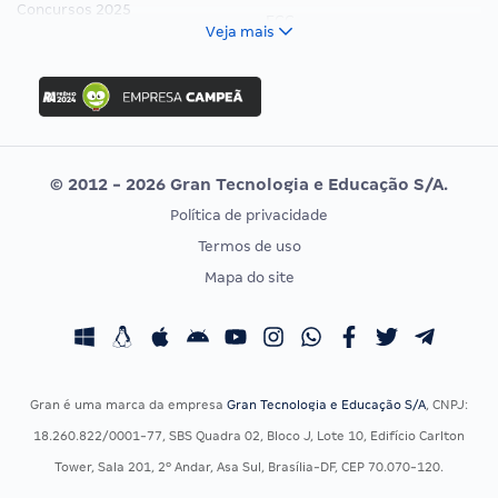
Concursos 2025
FCC
Veja mais
Concurso Nacional Unificado
FGV
Concurso Ibama
Idecan
Concurso MPU
Selecon
Editais publicados
Uniase
© 2012 - 2026 Gran Tecnologia e Educação S/A.
Vunesp
Política de privacidade
CONCURSOS POR PROFISSÃO
EXAME DE ORDEM
Termos de uso
Concursos Administrativos
OAB
Mapa do site
Concursos Educação
Prova OAB
Concursos Fiscais
Calendário OAB
Concursos Jurídicos
Questões OAB
Concursos Militares
Recursos OAB
Gran é uma marca da empresa
Gran Tecnologia e Educação S/A
, CNPJ:
Concursos Policiais
Exame de Ordem
18.260.822/0001-77, SBS Quadra 02, Bloco J, Lote 10, Edifício Carlton
Concursos Saúde
Tower, Sala 201, 2º Andar, Asa Sul, Brasília-DF, CEP 70.070-120.
Concursos Tribunais