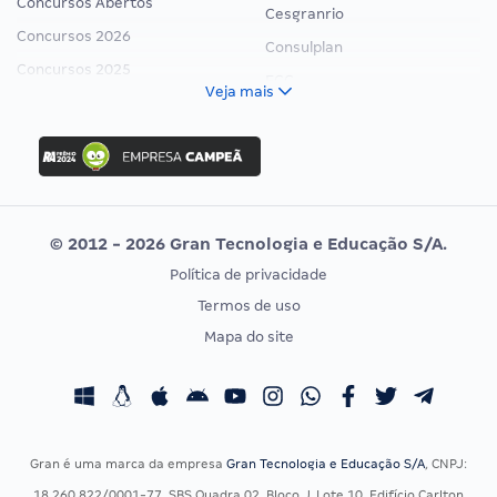
Concursos Abertos
Cesgranrio
Concursos 2026
Consulplan
Concursos 2025
FCC
Veja mais
Concurso Nacional Unificado
FGV
Concurso Ibama
Idecan
Concurso MPU
Selecon
Editais publicados
Uniase
© 2012 - 2026 Gran Tecnologia e Educação S/A.
Vunesp
Política de privacidade
CONCURSOS POR PROFISSÃO
EXAME DE ORDEM
Termos de uso
Concursos Administrativos
OAB
Mapa do site
Concursos Educação
Prova OAB
Concursos Fiscais
Calendário OAB
Concursos Jurídicos
Questões OAB
Concursos Militares
Recursos OAB
Gran é uma marca da empresa
Gran Tecnologia e Educação S/A
, CNPJ:
Concursos Policiais
Exame de Ordem
18.260.822/0001-77, SBS Quadra 02, Bloco J, Lote 10, Edifício Carlton