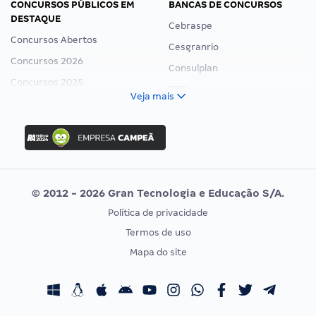
CONCURSOS PÚBLICOS EM
BANCAS DE CONCURSOS
DESTAQUE
Cebraspe
Concursos Abertos
Cesgranrio
Concursos 2026
Consulplan
Concursos 2025
FCC
Veja mais
Concurso Nacional Unificado
FGV
Concurso Ibama
Idecan
Concurso MPU
Selecon
Editais publicados
Uniase
© 2012 - 2026 Gran Tecnologia e Educação S/A.
Vunesp
Política de privacidade
CONCURSOS POR PROFISSÃO
EXAME DE ORDEM
Termos de uso
Concursos Administrativos
OAB
Mapa do site
Concursos Educação
Prova OAB
Concursos Fiscais
Calendário OAB
Concursos Jurídicos
Questões OAB