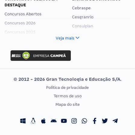
DESTAQUE
Cebraspe
Concursos Abertos
Cesgranrio
Concursos 2026
Consulplan
Concursos 2025
FCC
Veja mais
Concurso Nacional Unificado
FGV
Concurso Ibama
Idecan
Concurso MPU
Selecon
Editais publicados
Uniase
© 2012 - 2026 Gran Tecnologia e Educação S/A.
Vunesp
Política de privacidade
CONCURSOS POR PROFISSÃO
EXAME DE ORDEM
Termos de uso
Concursos Administrativos
OAB
Mapa do site
Concursos Educação
Prova OAB
Concursos Fiscais
Calendário OAB
Concursos Jurídicos
Questões OAB