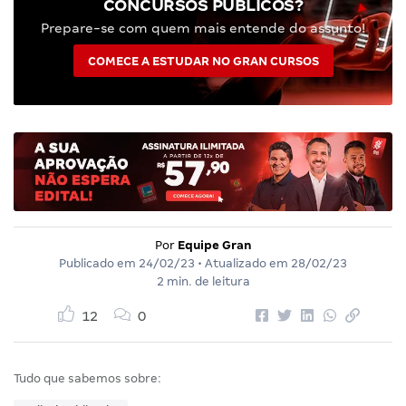
CONCURSOS PÚBLICOS?
Prepare-se com quem mais entende do assunto!
COMECE A ESTUDAR NO GRAN CURSOS
Por
Equipe Gran
Publicado em
24/02/23
• Atualizado em
28/02/23
2 min. de leitura
12
0
Tudo que sabemos sobre: