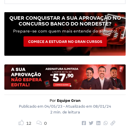
QUER CONQUISTAR A SUA APROVAÇÃO NO
CONCURSO BANCO DO NORDESTE?
Prepare-se com quem mais entende do assunto!
COMECE A ESTUDAR NO GRAN CURSOS
Por
Equipe Gran
Publicado em
04/05/23
• Atualizado em
08/01/24
2 min. de leitura
12
0