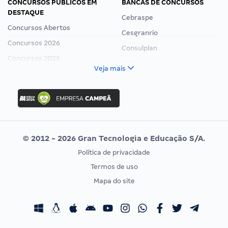
CONCURSOS PÚBLICOS EM
BANCAS DE CONCURSOS
DESTAQUE
Cebraspe
Concursos Abertos
Cesgranrio
Concursos 2026
Consulplan
Concursos 2025
FCC
Veja mais
Concurso Nacional Unificado
FGV
Concurso Ibama
Idecan
Concurso MPU
Selecon
Editais publicados
Uniase
© 2012 - 2026 Gran Tecnologia e Educação S/A.
Vunesp
Política de privacidade
CONCURSOS POR PROFISSÃO
EXAME DE ORDEM
Termos de uso
Concursos Administrativos
OAB
Mapa do site
Concursos Educação
Prova OAB
Concursos Fiscais
Calendário OAB
Concursos Jurídicos
Questões OAB