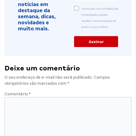
notícias em
Concordo com a Política de
destaque da
Privacidade e aceito
semana, dicas,
receber comunicações do
novidades e
Gran Cursos Online.
muito mais.
Deixe um comentário
O seu endereço de e-mail não será publicado.
Campos
obrigatórios são marcados com
*
Comentário
*