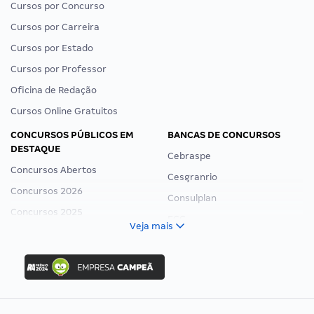
Cursos por Concurso
Cursos por Carreira
Cursos por Estado
Cursos por Professor
Oficina de Redação
Cursos Online Gratuitos
CONCURSOS PÚBLICOS EM
BANCAS DE CONCURSOS
DESTAQUE
Cebraspe
Concursos Abertos
Cesgranrio
Concursos 2026
Consulplan
Concursos 2025
FCC
Veja mais
Concurso Nacional Unificado
FGV
Concurso Ibama
Idecan
Concurso MPU
Selecon
Editais publicados
Uniase