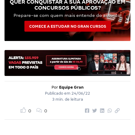
QUER CONQUISTAR A SUA APROVAÇÃO EM
CONCURSOS PÚBLICOS?
Prepare-se com quem mais entende do assunto!
COMECE A ESTUDAR NO GRAN CURSOS
Por
Equipe Gran
Publicado em
24/06/22
3 min. de leitura
0
0