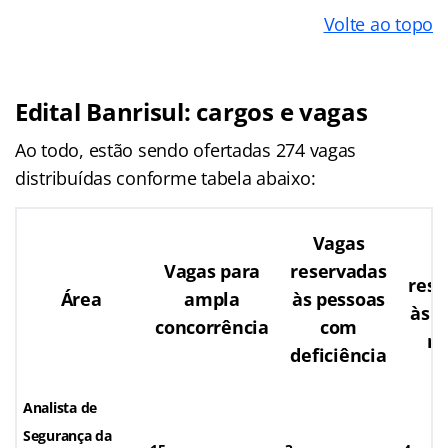
Volte ao topo
Edital Banrisul: cargos e vagas
Ao todo, estão sendo ofertadas 274 vagas
distribuídas conforme tabela abaixo:
Vagas
V
Vagas para
reservadas
rese
Área
ampla
às pessoas
às p
concorrência
com
ne
deficiência
Analista de
Segurança da