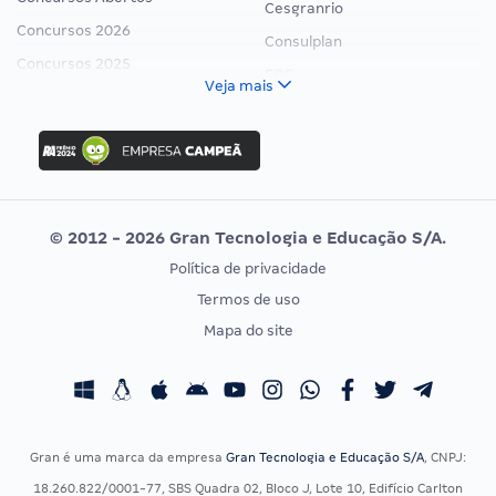
Cesgranrio
Concursos 2026
Consulplan
Concursos 2025
FCC
Veja mais
Concurso Nacional Unificado
FGV
Concurso Ibama
Idecan
Concurso MPU
Selecon
Editais publicados
Uniase
© 2012 - 2026 Gran Tecnologia e Educação S/A.
Vunesp
Política de privacidade
CONCURSOS POR PROFISSÃO
EXAME DE ORDEM
Termos de uso
Concursos Administrativos
OAB
Mapa do site
Concursos Educação
Prova OAB
Concursos Fiscais
Calendário OAB
Concursos Jurídicos
Questões OAB
Concursos Militares
Recursos OAB
Gran é uma marca da empresa
Gran Tecnologia e Educação S/A
, CNPJ:
Concursos Policiais
Exame de Ordem
18.260.822/0001-77, SBS Quadra 02, Bloco J, Lote 10, Edifício Carlton