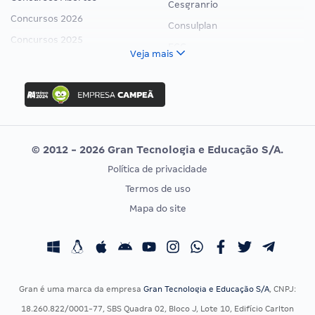
Cesgranrio
Concursos 2026
Consulplan
Concursos 2025
FCC
Veja mais
Concurso Nacional Unificado
FGV
Concurso Ibama
Idecan
Concurso MPU
Selecon
Editais publicados
Uniase
© 2012 - 2026 Gran Tecnologia e Educação S/A.
Vunesp
Política de privacidade
CONCURSOS POR PROFISSÃO
EXAME DE ORDEM
Termos de uso
Concursos Administrativos
OAB
Mapa do site
Concursos Educação
Prova OAB
Concursos Fiscais
Calendário OAB
Concursos Jurídicos
Questões OAB
Concursos Militares
Recursos OAB
Gran é uma marca da empresa
Gran Tecnologia e Educação S/A
, CNPJ:
Concursos Policiais
Exame de Ordem
18.260.822/0001-77, SBS Quadra 02, Bloco J, Lote 10, Edifício Carlton