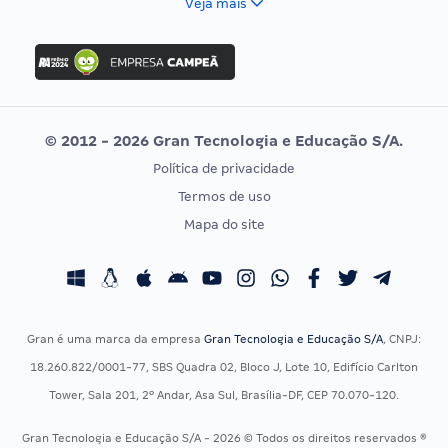
Veja mais
Concurso Nacional Unificado
FGV
Concurso Ibama
Idecan
Concurso MPU
Selecon
Editais publicados
Uniase
© 2012 - 2026 Gran Tecnologia e Educação S/A.
Vunesp
Política de privacidade
CONCURSOS POR PROFISSÃO
EXAME DE ORDEM
Termos de uso
Concursos Administrativos
OAB
Mapa do site
Concursos Educação
Prova OAB
Concursos Fiscais
Calendário OAB
Concursos Jurídicos
Questões OAB
Concursos Militares
Recursos OAB
Gran é uma marca da empresa
Gran Tecnologia e Educação S/A
, CNPJ:
Concursos Policiais
Exame de Ordem
18.260.822/0001-77, SBS Quadra 02, Bloco J, Lote 10, Edifício Carlton
Concursos Saúde
Tower, Sala 201, 2º Andar, Asa Sul, Brasília-DF, CEP 70.070-120.
Concursos Tribunais
Gran Tecnologia e Educação S/A - 2026 © Todos os direitos reservados ®
Residência Multiprofissional