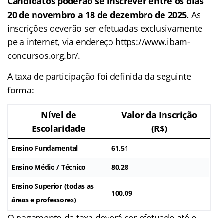
Candidatos poderão se inscrever entre os dias
20 de novembro a 18 de dezembro de 2025.
As
inscrições deverão ser efetuadas exclusivamente
pela internet, via endereço https://www.ibam-
concursos.org.br/.
A taxa de participação foi definida da seguinte
forma:
Nível de
Valor da Inscrição
Escolaridade
(R$)
Ensino Fundamental
61,51
Ensino Médio / Técnico
80,28
Ensino Superior (todas as
100,09
áreas e professores)
O pagamento da taxa deverá ser efetuado até o