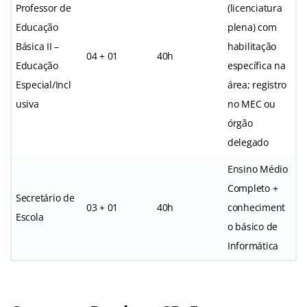
Professor de
(licenciatura
Educação
plena) com
Básica II –
habilitação
04 + 01
40h
Educação
específica na
Especial/Incl
área; registro
usiva
no MEC ou
órgão
delegado
Ensino Médio
Completo +
Secretário de
03 + 01
40h
conheciment
Escola
o básico de
Informática