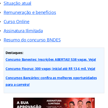
Situação atual
Remuneração e benefícios
Curso Online
Assinatura Ilimitada
Resumo do concurso BNDES
Destaques:
Concurso Banestes: Inscrições ABERTAS! 538 vagas. Veja!
Concurso Fiocruz: 300 vagas; inicial até R$ 13,6 mil. Veja!
Concursos Bancários: confira as melhores oportunidades
para a carreira!