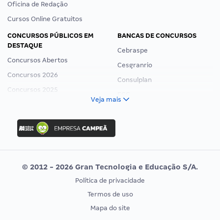
Oficina de Redação
Cursos Online Gratuitos
CONCURSOS PÚBLICOS EM
BANCAS DE CONCURSOS
DESTAQUE
Cebraspe
Concursos Abertos
Cesgranrio
Concursos 2026
Consulplan
Concursos 2025
FCC
Veja mais
Concurso Nacional Unificado
FGV
Concurso Ibama
Idecan
Concurso MPU
Selecon
Editais publicados
Uniase
© 2012 - 2026 Gran Tecnologia e Educação S/A.
Vunesp
Política de privacidade
CONCURSOS POR PROFISSÃO
EXAME DE ORDEM
Termos de uso
Concursos Administrativos
OAB
Mapa do site
Concursos Educação
Prova OAB