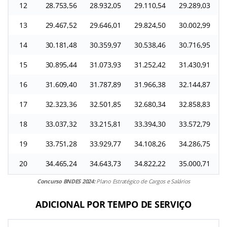
12
28.753,56
28.932,05
29.110,54
29.289,03
13
29.467,52
29.646,01
29.824,50
30.002,99
14
30.181,48
30.359,97
30.538,46
30.716,95
15
30.895,44
31.073,93
31.252,42
31.430,91
16
31.609,40
31.787,89
31.966,38
32.144,87
17
32.323,36
32.501,85
32.680,34
32.858,83
18
33.037,32
33.215,81
33.394,30
33.572,79
19
33.751,28
33.929,77
34.108,26
34.286,75
20
34.465,24
34.643,73
34.822,22
35.000,71
Concurso BNDES 2024:
Plano Estratégico de Cargos e Salários
ADICIONAL POR TEMPO DE SERVIÇO