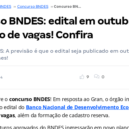
BNDES
››
Concurso BNDES
››
Concurso BNDES: edital em outubro; aumento de vagas! Confira
o BNDES: edital em outub
 de vagas! Confira
: A previsão é que o edital seja publicado em ou
hes!
9
0
24
re o
concurso BNDES
! Em resposta ao Gran, o órgão 
o edital do
Banco Nacional de Desenvolvimento Ec
 vagas
, além da formação de cadastro reserva.
uturos aprovados do BNDES ingressarão em novo plano