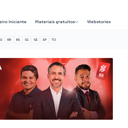
iro Iniciante
Materiais gratuitos
Webstories
O
RR
RS
SC
SE
SP
TO