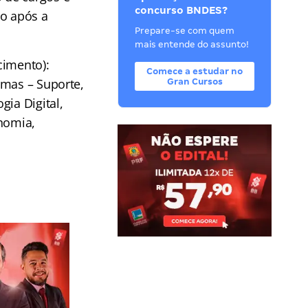
concurso BNDES?
go após a
Prepare-se com quem
mais entende do assunto!
cimento):
Comece a estudar no
emas – Suporte,
Gran Cursos
gia Digital,
onomia,