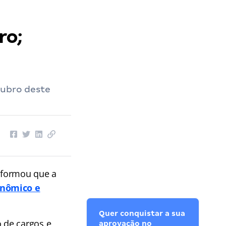
ro;
tubro deste
informou que a
onômico e
Quer conquistar a sua
 de cargos e
aprovação no