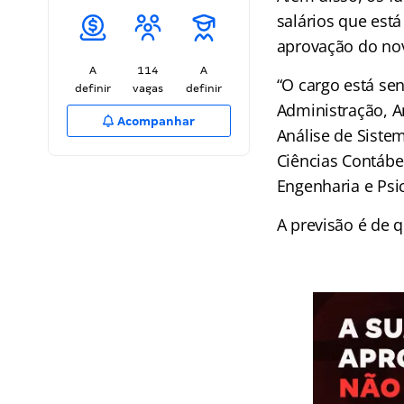
salários que est
aprovação do no
A
114
A
“O cargo está se
definir
vagas
definir
Administração, A
Acompanhar
Análise de Sistem
Ciências Contábe
Engenharia e Psic
A previsão é de 