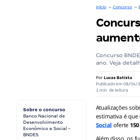
Início
››
Concurso
››
Concurs
aumento
Concurso BNDES
ano. Veja detal
Por
Lucas Batista
Publicado em
08/04/
1 min. de leitura
Atualizações sob
Sobre o concurso
estimativa é que 
Banco Nacional de
Desenvolvimento
Social
oferte
150
Econômico e Social -
BNDES
Além disso, os f