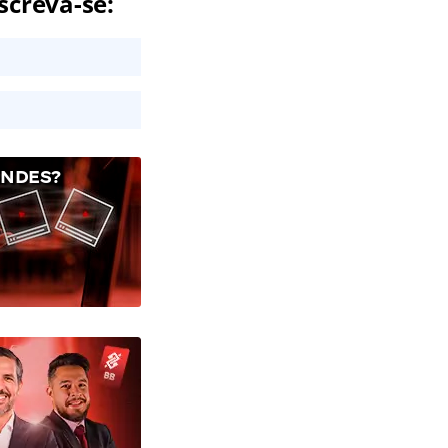
screva-se:
BNDES?