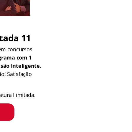
tada 11
 em concursos
grama com 1
isão Inteligente
.
o! Satisfação
tura Ilimitada.