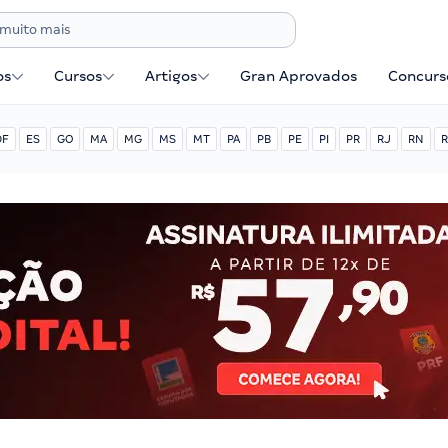
os
Cursos
Artigos
Gran Aprovados
Concurse
DF
ES
GO
MA
MG
MS
MT
PA
PB
PE
PI
PR
RJ
RN
R