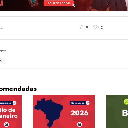
9
0
24
bre:
o
ecomendadas