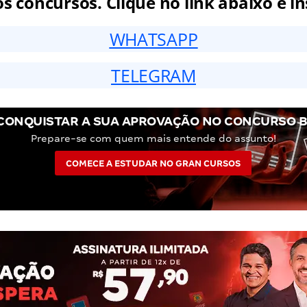
 concursos. Clique no link abaixo e in
WHATSAPP
TELEGRAM
CONQUISTAR A SUA APROVAÇÃO NO CONCURSO 
Prepare-se com quem mais entende do assunto!
COMECE A ESTUDAR NO GRAN CURSOS