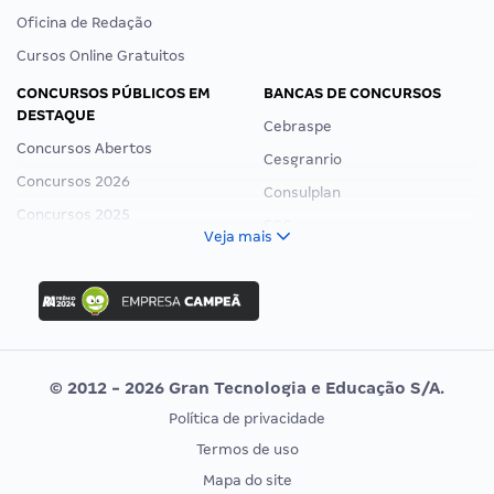
Oficina de Redação
Cursos Online Gratuitos
CONCURSOS PÚBLICOS EM
BANCAS DE CONCURSOS
DESTAQUE
Cebraspe
Concursos Abertos
Cesgranrio
Concursos 2026
Consulplan
Concursos 2025
FCC
Veja mais
Concurso Nacional Unificado
FGV
Concurso Ibama
Idecan
Concurso MPU
Selecon
Editais publicados
Uniase
© 2012 - 2026 Gran Tecnologia e Educação S/A.
Vunesp
Política de privacidade
CONCURSOS POR PROFISSÃO
EXAME DE ORDEM
Termos de uso
Concursos Administrativos
OAB
Mapa do site