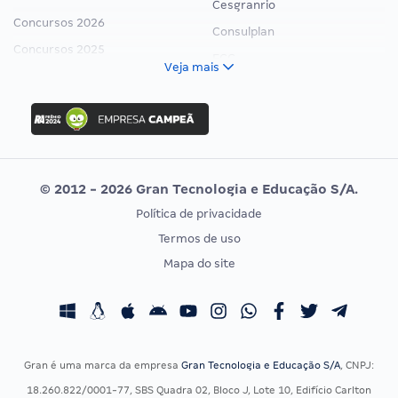
Cesgranrio
Concursos 2026
Consulplan
Concursos 2025
FCC
Veja mais
Concurso Nacional Unificado
FGV
Concurso Ibama
Idecan
Concurso MPU
Selecon
Editais publicados
Uniase
© 2012 - 2026 Gran Tecnologia e Educação S/A.
Vunesp
Política de privacidade
CONCURSOS POR PROFISSÃO
EXAME DE ORDEM
Termos de uso
Concursos Administrativos
OAB
Mapa do site
Concursos Educação
Prova OAB
Concursos Fiscais
Calendário OAB
Concursos Jurídicos
Questões OAB
Concursos Militares
Recursos OAB
Gran é uma marca da empresa
Gran Tecnologia e Educação S/A
, CNPJ:
Concursos Policiais
Exame de Ordem
18.260.822/0001-77, SBS Quadra 02, Bloco J, Lote 10, Edifício Carlton