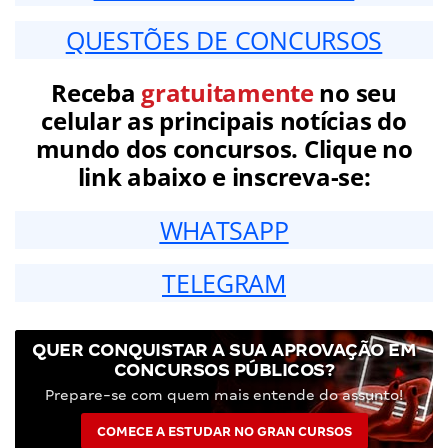
QUESTÕES DE CONCURSOS
Receba
gratuitamente
no seu
celular as principais notícias do
mundo dos concursos. Clique no
link abaixo e inscreva-se:
WHATSAPP
TELEGRAM
QUER CONQUISTAR A SUA APROVAÇÃO EM
CONCURSOS PÚBLICOS?
Prepare-se com quem mais entende do assunto!
COMECE A ESTUDAR NO GRAN CURSOS