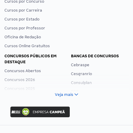
Cursos por Concurso
Cursos por Carreira
Cursos por Estado
Cursos por Professor
Oficina de Redação
Cursos Online Gratuitos
CONCURSOS PÚBLICOS EM
BANCAS DE CONCURSOS
DESTAQUE
Cebraspe
Concursos Abertos
Cesgranrio
Concursos 2026
Consulplan
Concursos 2025
FCC
Veja mais
Concurso Nacional Unificado
FGV
Concurso Ibama
Idecan
Concurso MPU
Selecon
Editais publicados
Uniase