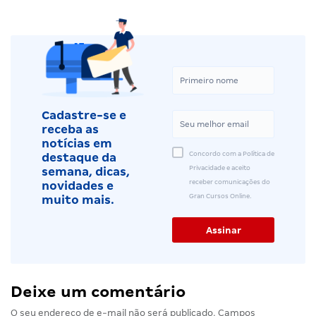
Cadastre-se e
receba as
notícias em
Concordo com a Política de
destaque da
Privacidade e aceito
semana, dicas,
receber comunicações do
novidades e
Gran Cursos Online.
muito mais.
Deixe um comentário
O seu endereço de e-mail não será publicado.
Campos