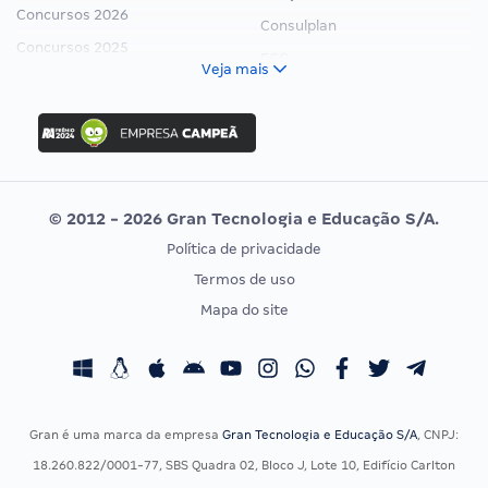
Concursos 2026
Consulplan
Concursos 2025
FCC
Veja mais
Concurso Nacional Unificado
FGV
Concurso Ibama
Idecan
Concurso MPU
Selecon
Editais publicados
Uniase
© 2012 - 2026 Gran Tecnologia e Educação S/A.
Vunesp
Política de privacidade
CONCURSOS POR PROFISSÃO
EXAME DE ORDEM
Termos de uso
Concursos Administrativos
OAB
Mapa do site
Concursos Educação
Prova OAB
Concursos Fiscais
Calendário OAB
Concursos Jurídicos
Questões OAB
Concursos Militares
Recursos OAB
Gran é uma marca da empresa
Gran Tecnologia e Educação S/A
, CNPJ:
Concursos Policiais
Exame de Ordem
18.260.822/0001-77, SBS Quadra 02, Bloco J, Lote 10, Edifício Carlton
Concursos Saúde