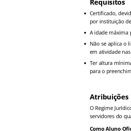
Requisitos
Certificado, devi
por instituição 
A idade máxima pa
Não se aplica o l
em atividade nas
Ter altura mínim
para o preenchi
Atribuições
O Regime Jurídico
servidores do qu
Como Aluno Ofic