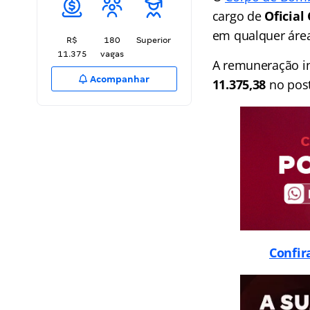
cargo de
Oficial
em qualquer área
R$
180
Superior
11.375
vagas
A remuneração in
Acompanhar
11.375,38
no post
Confir