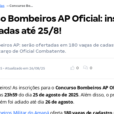
ias
››
Concurso Bombeiros AP Oficial: inscrições prorrogadas até 25/8!
o Bombeiros AP Oficial: in
adas até 25/8!
iros AP: serão ofertadas em 180 vagas de cadas
cargo de Oficial Combatente.
0
0
25
• Atualizado em
26/08/25
eiros! As inscrições para o
Concurso Bombeiros AP Of
às
23h59
do dia
25 de agosto de 2025
. Além disso, o p
m foi adiado até dia
26 de agosto
.
eiros
Militar do Amapá
oferta
180 vagas de cadastro