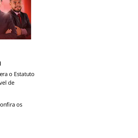
a
ra o Estatuto
vel de
onfira os