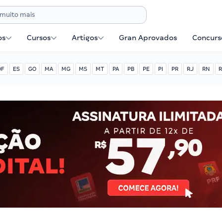
os
Cursos
Artigos
Gran Aprovados
Concurse
DF
ES
GO
MA
MG
MS
MT
PA
PB
PE
PI
PR
RJ
RN
R