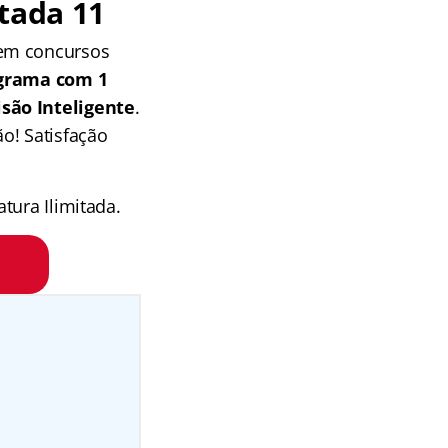
tada 11
 em concursos
grama com 1
isão Inteligente
.
o! Satisfação
tura Ilimitada.