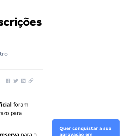
scrições
tro
icial
foram
razo para
Quer conquistar a sua
 reserva
para o
aprovação em