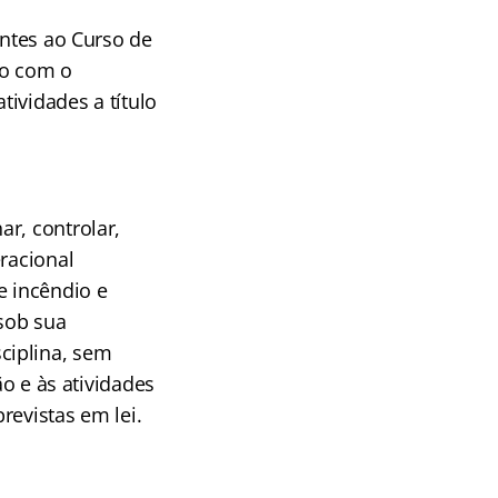
entes ao Curso de
do com o
ividades a título
r, controlar,
racional
e incêndio e
sob sua
ciplina, sem
ão e às atividades
revistas em lei.