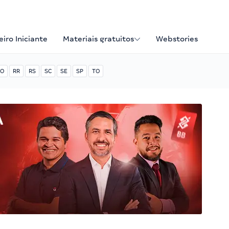
iro Iniciante
Materiais gratuitos
Webstories
O
RR
RS
SC
SE
SP
TO