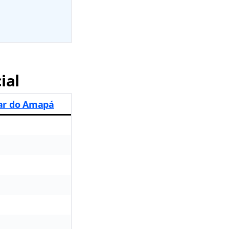
ial
tar do Amapá