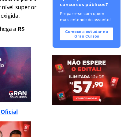
concursos públicos?
 nível superior
Prepare-se com quem
exigida.
mais entende do assunto!
hega a
R$
Comece a estudar no
Gran Cursos
Oficial