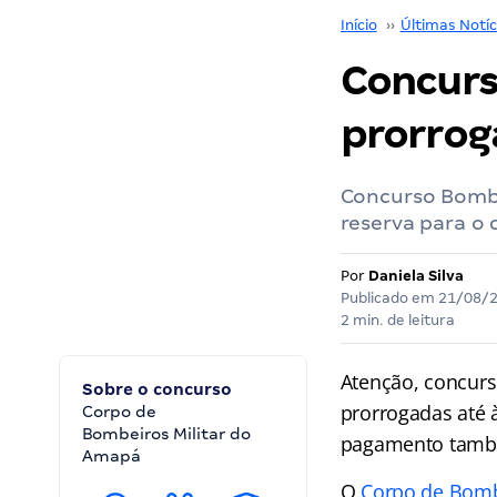
Início
››
Últimas Notíc
Concurs
prorrog
Concurso Bombe
reserva para o 
Por
Daniela Silva
Publicado em
21/08/
2 min. de leitura
Atenção, concurs
Sobre o concurso
prorrogadas até 
Corpo de
Bombeiros Militar do
pagamento també
Amapá
O
Corpo de Bomb