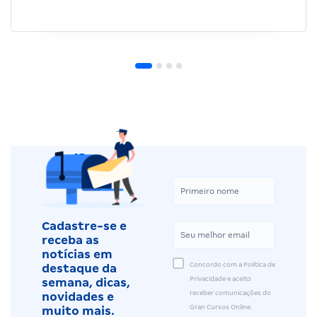
Cadastre-se e
receba as
notícias em
Concordo com a Política de
destaque da
Privacidade e aceito
semana, dicas,
receber comunicações do
novidades e
Gran Cursos Online.
muito mais.