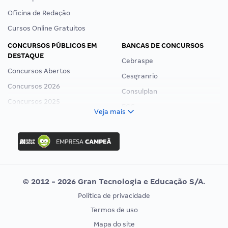
Oficina de Redação
Cursos Online Gratuitos
CONCURSOS PÚBLICOS EM
BANCAS DE CONCURSOS
DESTAQUE
Cebraspe
Concursos Abertos
Cesgranrio
Concursos 2026
Consulplan
Concursos 2025
FCC
Veja mais
Concurso Nacional Unificado
FGV
Concurso Ibama
Idecan
Concurso MPU
Selecon
Editais publicados
Uniase
© 2012 - 2026 Gran Tecnologia e Educação S/A.
Vunesp
Política de privacidade
CONCURSOS POR PROFISSÃO
EXAME DE ORDEM
Termos de uso
Concursos Administrativos
OAB
Mapa do site