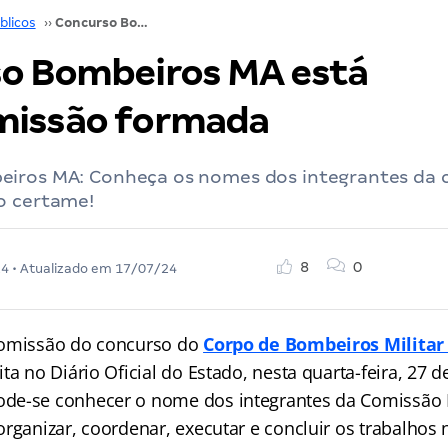
blicos
››
Concurso Bombeiros MA está com comissão formada
o Bombeiros MA está
missão formada
iros MA: Conheça os nomes dos integrantes da 
o certame!
8
0
24
• Atualizado em
17/07/24
comissão do concurso do
Corpo de Bombeiros Milita
ta no Diário Oficial do Estado, nesta quarta-feira, 27 
de-se conhecer o nome dos integrantes da Comissão E
rganizar, coordenar, executar e concluir os trabalhos 