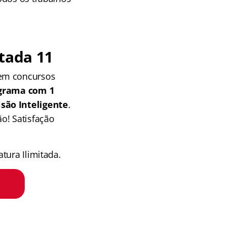
tada 11
 em concursos
grama com 1
isão Inteligente
.
o! Satisfação
tura Ilimitada.