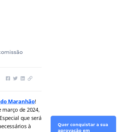
comissão
r do Maranhão
!
de março de 2024,
special que será
Quer conquistar a sua
necessários à
aprovação em