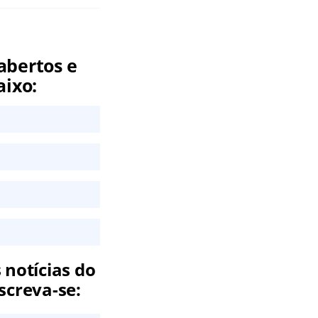
abertos e
aixo:
 notícias do
screva-se: