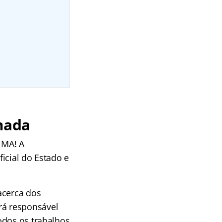
mada
 MA! A
ficial do Estado e
acerca dos
rá responsável
odos os trabalhos