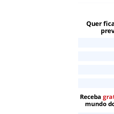
Quer fic
prev
Receba
gra
mundo dos