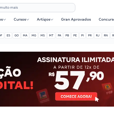
os
Cursos
Artigos
Gran Aprovados
Concurse
DF
ES
GO
MA
MG
MS
MT
PA
PB
PE
PI
PR
RJ
RN
R