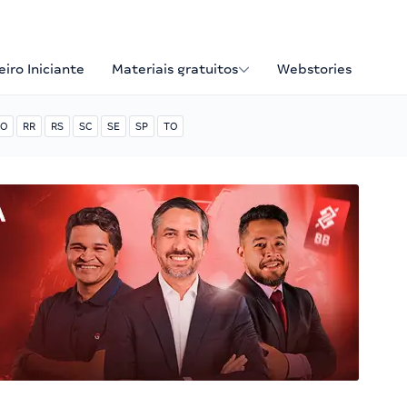
iro Iniciante
Materiais gratuitos
Webstories
O
RR
RS
SC
SE
SP
TO