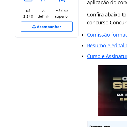
aplicação do con
R$
A
Médio e
Confira abaixo t
2.240
definir
superior
concurso Concur
Acompanhar
Comissão forma
Resumo e edital
Curso e Assinatur
Destaques: