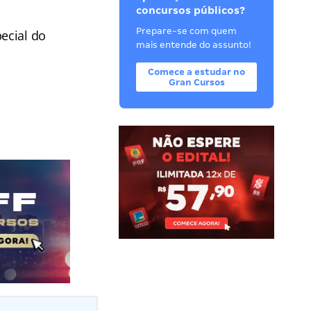
concursos públicos?
Prepare-se com quem
ecial do
mais entende do assunto!
Comece a estudar no
Gran Cursos