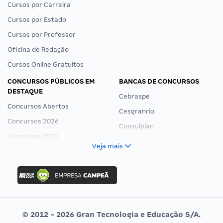
Cursos por Carreira
Cursos por Estado
Cursos por Professor
Oficina de Redação
Cursos Online Gratuitos
CONCURSOS PÚBLICOS EM
BANCAS DE CONCURSOS
DESTAQUE
Cebraspe
Concursos Abertos
Cesgranrio
Concursos 2026
Consulplan
Concursos 2025
FCC
Veja mais
Concurso Nacional Unificado
FGV
Concurso Ibama
Idecan
Concurso MPU
Selecon
Editais publicados
Uniase
© 2012 - 2026 Gran Tecnologia e Educação S/A.
Vunesp