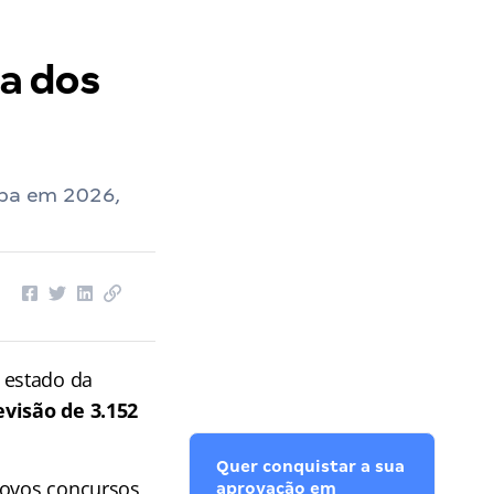
a dos
íba em 2026,
O estado da
evisão de 3.152
Quer conquistar a sua
 novos concursos,
aprovação em