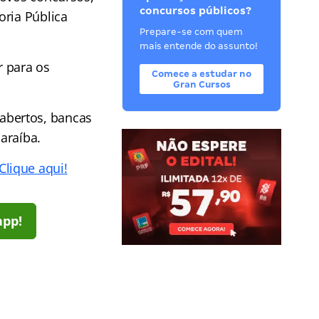
concursos públicos?
oria Pública
Prepare-se com quem
mais entende do assunto!
r para os
Comece a estudar no
Gran Cursos
abertos, bancas
araíba.
Clique aqui!
app!