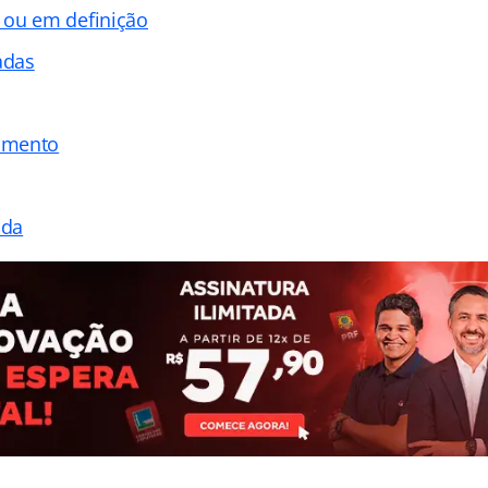
 ou em definição
adas
amento
ada