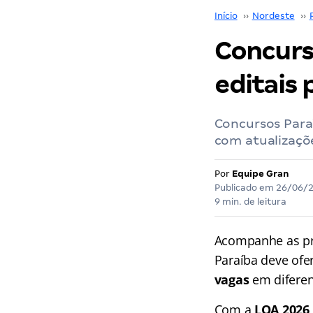
Início
››
Nordeste
››
Concurs
editais 
Concursos Paraí
com atualizaçõe
Por
Equipe Gran
Publicado em
26/06/
9 min. de leitura
Acompanhe as pr
Paraíba deve ofe
vagas
em diferent
Com a
LOA 2026 