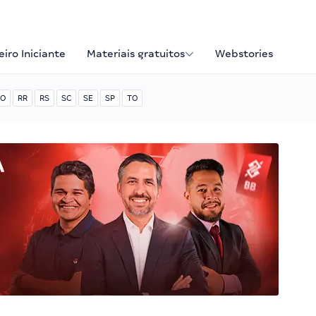
iro Iniciante
Materiais gratuitos
Webstories
O
RR
RS
SC
SE
SP
TO