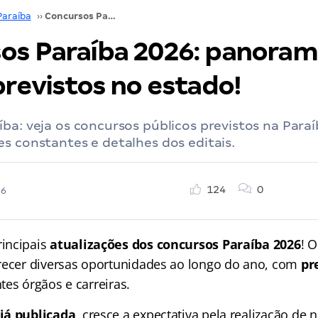
Paraíba
››
Concursos Paraíba 2026: panorama dos editais previstos no estado!
os Paraíba 2026: panoram
previstos no estado!
ba: veja os concursos públicos previstos na Para
s constantes e detalhes dos editais.
124
0
26
incipais
atualizações dos concursos Paraíba 2026
! 
recer diversas oportunidades ao longo do ano, com
pr
es órgãos e carreiras.
já publicada
, cresce a expectativa pela realização de