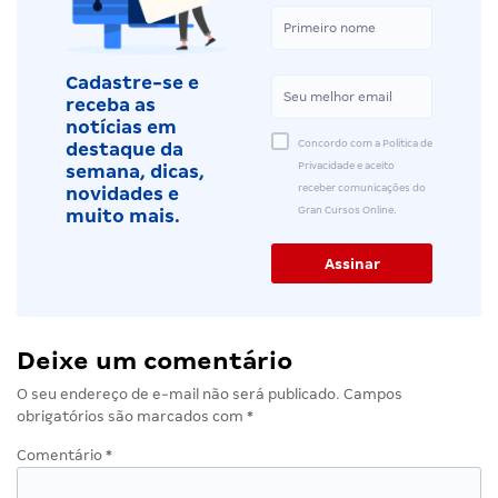
Cadastre-se e
receba as
notícias em
Concordo com a Política de
destaque da
Privacidade e aceito
semana, dicas,
receber comunicações do
novidades e
Gran Cursos Online.
muito mais.
Deixe um comentário
O seu endereço de e-mail não será publicado.
Campos
obrigatórios são marcados com
*
Comentário
*