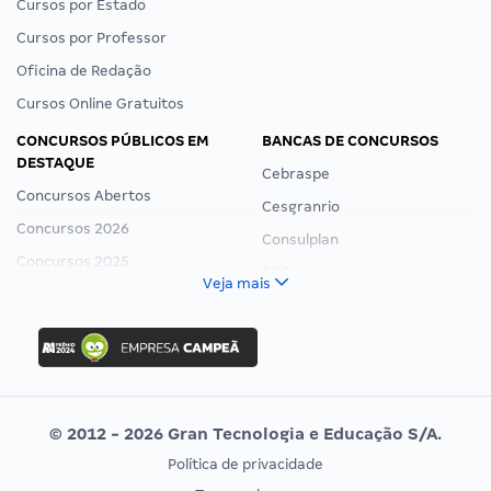
Cursos por Estado
Cursos por Professor
Oficina de Redação
Cursos Online Gratuitos
CONCURSOS PÚBLICOS EM
BANCAS DE CONCURSOS
DESTAQUE
Cebraspe
Concursos Abertos
Cesgranrio
Concursos 2026
Consulplan
Concursos 2025
FCC
Veja mais
Concurso Nacional Unificado
FGV
Concurso Ibama
Idecan
Concurso MPU
Selecon
Editais publicados
Uniase
© 2012 - 2026 Gran Tecnologia e Educação S/A.
Vunesp
Política de privacidade
CONCURSOS POR PROFISSÃO
EXAME DE ORDEM