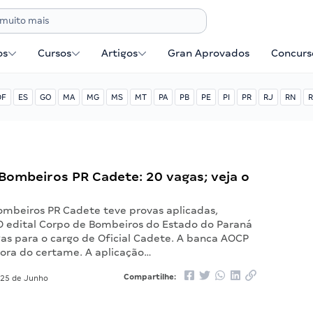
os
Cursos
Artigos
Gran Aprovados
Concurse
DF
ES
GO
MA
MG
MS
MT
PA
PB
PE
PI
PR
RJ
RN
R
Bombeiros PR Cadete: 20 vagas; veja o
ombeiros PR Cadete teve provas aplicadas,
 O edital Corpo de Bombeiros do Estado do Paraná
gas para o cargo de Oficial Cadete. A banca AOCP
dora do certame. A aplicação…
Compartilhe:
25 de Junho