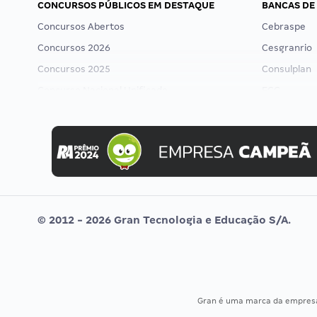
CONCURSOS PÚBLICOS EM DESTAQUE
BANCAS DE
Concursos Abertos
Cebraspe
Concursos 2026
Cesgranrio
Concursos 2025
Consulplan
Concurso Nacional Unificado
FCC
Concurso Ibama
FGV
Concurso MPU
Idecan
Editais publicados
Selecon
Uniase
Vunesp
© 2012 - 2026 Gran Tecnologia e Educação S/A.
Gran é uma marca da empre