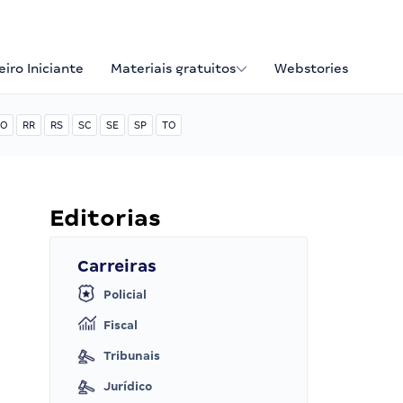
iro Iniciante
Materiais gratuitos
Webstories
O
RR
RS
SC
SE
SP
TO
Editorias
Carreiras
Policial
Fiscal
Tribunais
Jurídico