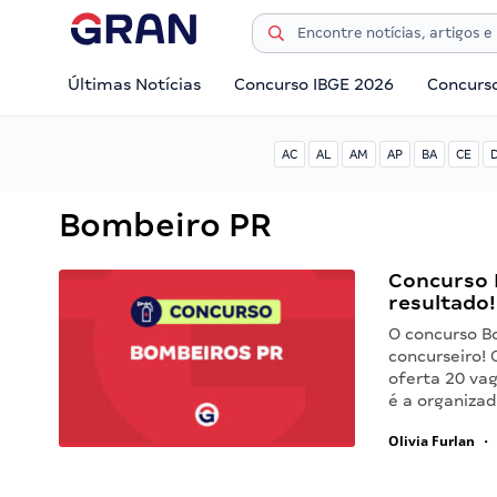
Últimas Notícias
Concurso IBGE 2026
Concurs
AC
AL
AM
AP
BA
CE
Bombeiro PR
Concurso 
resultado!
O concurso B
concurseiro!
oferta 20 va
é a organiza
Olivia Furlan
•