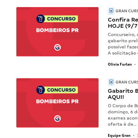
GRAN CURS
Confira R
HOJE (9/7
Concurseiro, 
gabarito pre
possível faze
A solicitaçã
Olivia Furlan
•
GRAN CURS
Gabarito B
AQUI!
O Corpo de B
domingo, 6 de
exames acont
oferta é de…
Equipe Gran
•
7