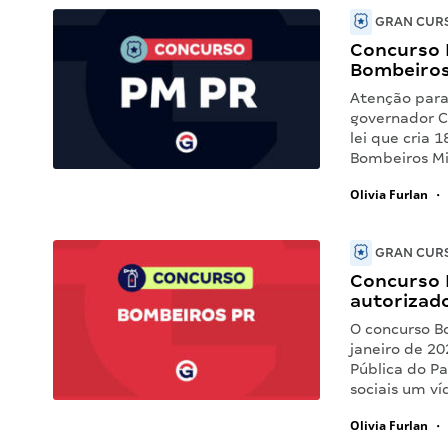
GRAN CURS
Concurso P
Bombeiros
Atenção para
governador C
lei que cria 
Bombeiros Mi
Olivia Furlan
•
GRAN CURS
Concurso 
autorizad
O concurso B
janeiro de 20
Pública do P
sociais um v
Olivia Furlan
•