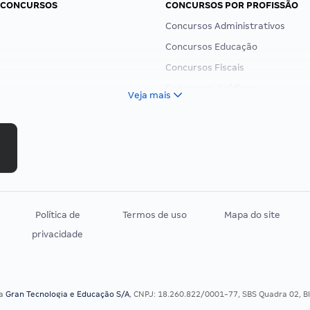
 CONCURSOS
CONCURSOS POR PROFISSÃO
Concursos Administrativos
Concursos Educação
Concursos Fiscais
Concursos Jurídicos
Veja mais
Concursos Militares
Concursos Policiais
Concursos Saúde
Concursos Tribunais
Residência Multiprofissional
Política de
Termos de uso
Mapa do site
privacidade
sa
Gran Tecnologia e Educação S/A
, CNPJ: 18.260.822/0001-77, SBS Quadra 02, Blo