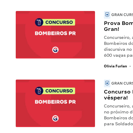
GRAN CURS
Prova Bom
Gran!
Concurseiro,
Bombeiros do 
discursiva no
600 vagas pa
Olivia Furlan
•
GRAN CURS
Concurso B
véspera!
Concurseiro,
no próximo do
Bombeiros do
para Soldado