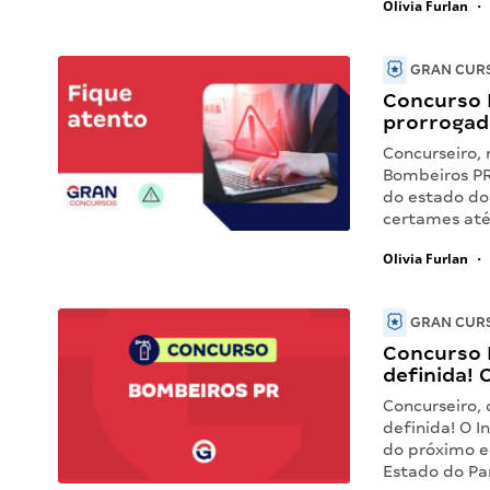
Olivia Furlan
•
GRAN CURS
Concurso 
prorrogad
Concurseiro,
Bombeiros PR!
do estado do
certames até
Olivia Furlan
•
GRAN CURS
Concurso 
definida! 
Concurseiro,
definida! O I
do próximo e
Estado do Par