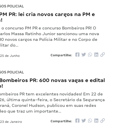
OS POLICIAL
M PR: lei cria novos cargos na PM e
!
 o concurso PM PR e concurso Bombeiros PR! O
arlos Massa Ratinho Junior sancionou uma nova
180 novos cargos na Polícia Militar e no Corpo de
litar do…
Compartilhe:
25 de Junho
OS POLICIAL
Bombeiros PR: 600 novas vagas e edital
o!
ombeiros PR tem excelentes novidades! Em 22 de
26, última quinta-feira, o Secretário da Segurança
araná, Coronel Hudson, publicou em suas redes
ídeo que traz um importante…
Compartilhe:
23 de Janeiro