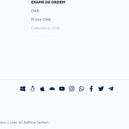
EXAME DE ORDEM
OAB
Prova OAB
Calendário OAB
Questões OAB
Recursos OAB
Exame de Ordem
co J, Lote 10, Edifício Carlton