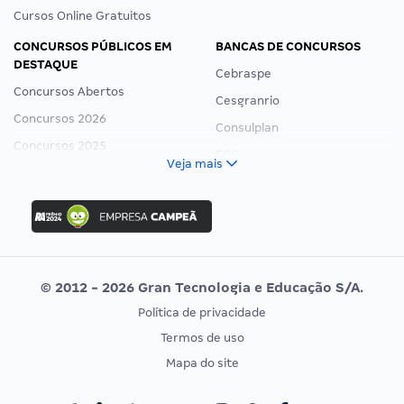
Cursos Online Gratuitos
CONCURSOS PÚBLICOS EM
BANCAS DE CONCURSOS
DESTAQUE
Cebraspe
Concursos Abertos
Cesgranrio
Concursos 2026
Consulplan
Concursos 2025
FCC
Veja mais
Concurso Nacional Unificado
FGV
Concurso Ibama
Idecan
Concurso MPU
Selecon
Editais publicados
Uniase
© 2012 - 2026 Gran Tecnologia e Educação S/A.
Vunesp
Política de privacidade
CONCURSOS POR PROFISSÃO
EXAME DE ORDEM
Termos de uso
Concursos Administrativos
OAB
Mapa do site
Concursos Educação
Prova OAB
Concursos Fiscais
Calendário OAB