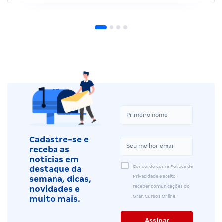
Cadastre-se e
receba as
notícias em
Concordo com a Política de
destaque da
Privacidade e aceito
semana, dicas,
receber comunicações do
novidades e
Gran Cursos Online.
muito mais.