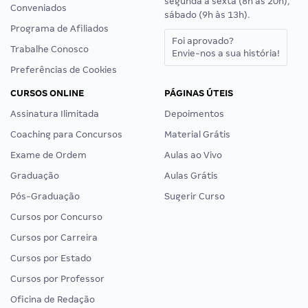
segunda a sexta (8h às 20h),
Conveniados
sábado (9h às 13h).
Programa de Afiliados
Foi aprovado?
Trabalhe Conosco
Envie-nos a sua história!
Preferências de Cookies
CURSOS ONLINE
PÁGINAS ÚTEIS
Assinatura Ilimitada
Depoimentos
Coaching para Concursos
Material Grátis
Exame de Ordem
Aulas ao Vivo
Graduação
Aulas Grátis
Pós-Graduação
Sugerir Curso
Cursos por Concurso
Cursos por Carreira
Cursos por Estado
Cursos por Professor
Oficina de Redação