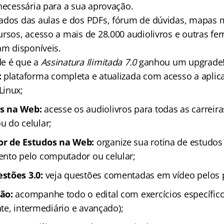
 necessária para a sua aprovação.
ados das aulas e dos PDFs, fórum de dúvidas, mapas m
ursos, acesso a mais de 28.000 audiolivros e outras fe
am disponíveis.
de é que a
Assinatura Ilimitada 7.0
ganhou um upgrade
:
plataforma completa e atualizada com acesso a aplica
Linux;
s na Web:
acesse os audiolivros para todas as carreir
 do celular;
r de Estudos na Web:
organize sua rotina de estudo
nto pelo computador ou celular;
stões 3.0:
veja questões comentadas em vídeo pelos 
tão:
acompanhe todo o edital com exercícios específic
ante, intermediário e avançado);