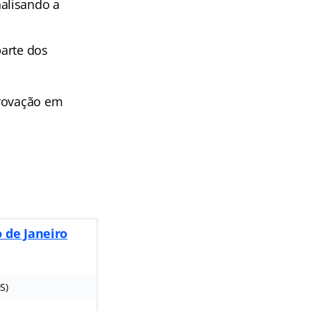
alisando a
parte dos
provação em
 de Janeiro
S)