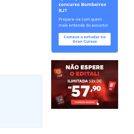
concurso Bombeiros
RJ?
Prepare-se com quem
mais entende do assunto!
Comece a estudar no
Gran Cursos