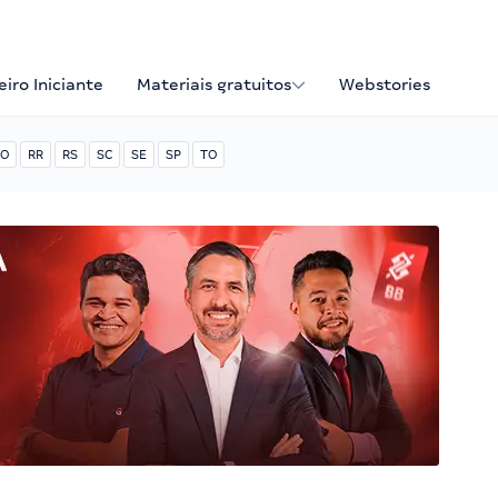
iro Iniciante
Materiais gratuitos
Webstories
O
RR
RS
SC
SE
SP
TO