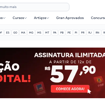
os
Cursos
Artigos
Gran Aprovados
Concurse
DF
ES
GO
MA
MG
MS
MT
PA
PB
PE
PI
PR
RJ
RN
R