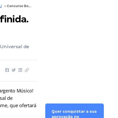
J
››
Concurso Bombeiros RJ: banca definida. Veja!
inida.
Universal de
argento Músico!
sal de
me, que ofertará
Quer conquistar a sua
aprovação no