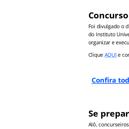
Concurso
Foi divulgado o d
do Instituto Uni
organizar e exec
Clique
AQUI
e con
Confira to
Se prepar
Alô, concurseir