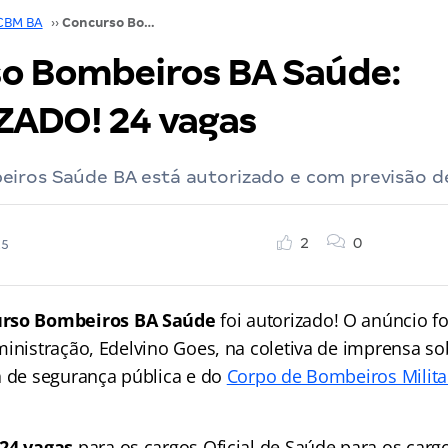
CBM BA
››
Concurso Bombeiros BA Saúde: AUTORIZADO! 24 vagas
o Bombeiros BA Saúde:
ADO! 24 vagas
iros Saúde BA está autorizado e com previsão de
2
0
25
rso Bombeiros BA Saúde
foi autorizado! O anúncio foi
ministração, Edelvino Goes, na coletiva de imprensa s
a de segurança pública e do
Corpo de Bombeiros Milita
 24 vagas
para os cargos Oficial de Saúde para os carg