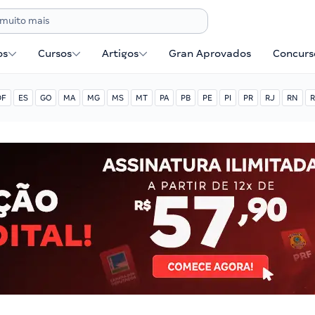
os
Cursos
Artigos
Gran Aprovados
Concurse
DF
ES
GO
MA
MG
MS
MT
PA
PB
PE
PI
PR
RJ
RN
R