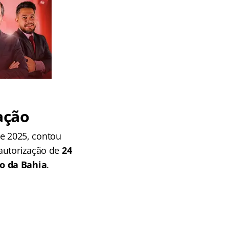
ação
de 2025, contou
 autorização de
24
do da Bahia
.