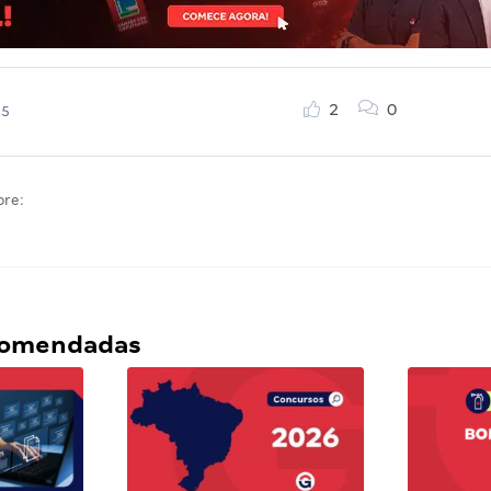
2
0
25
bre:
ecomendadas