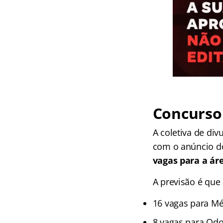
Concurso
A coletiva de div
com o anúncio do
vagas para a ár
A previsão é que
16 vagas para Mé
8 vagas para Odo