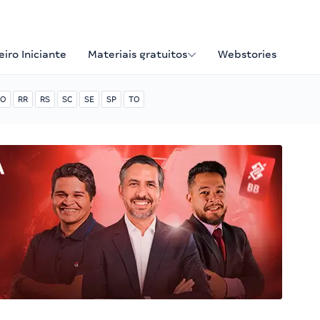
iro Iniciante
Materiais gratuitos
Webstories
O
RR
RS
SC
SE
SP
TO