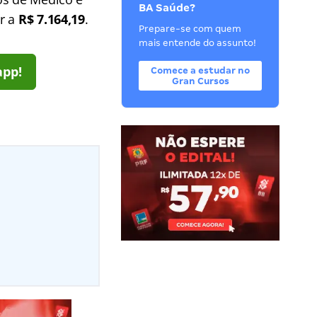
BA Saúde?
ar a
R$ 7.164,19
.
Prepare-se com quem
mais entende do assunto!
app!
Comece a estudar no
Gran Cursos