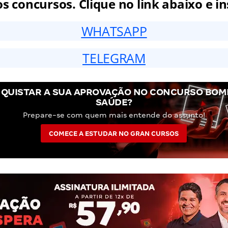
 concursos. Clique no link abaixo e in
WHATSAPP
TELEGRAM
QUISTAR A SUA APROVAÇÃO NO CONCURSO BOM
SAÚDE?
Prepare-se com quem mais entende do assunto!
COMECE A ESTUDAR NO GRAN CURSOS