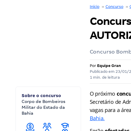
Início
››
Concurso
››
Concurs
AUTORIZ
Concurso Bombe
Por
Equipe Gran
Publicado em
23/01/
1 min. de leitura
O próximo
concu
Sobre o concurso
Secretário de Ad
Corpo de Bombeiros
Militar do Estado da
vagas para a áre
Bahia
Bahia.
Serão
ofertadas