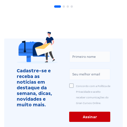
Cadastre-se e
receba as
notícias em
Concordo com a Política de
destaque da
Privacidade e aceito
semana, dicas,
receber comunicações do
novidades e
Gran Cursos Online.
muito mais.