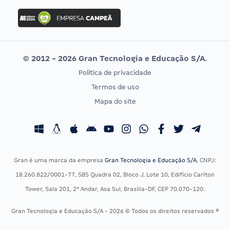
Concurso Ibama
Idecan
Concurso MPU
Selecon
Editais publicados
Uniase
© 2012 - 2026 Gran Tecnologia e Educação S/A.
Vunesp
Política de privacidade
CONCURSOS POR PROFISSÃO
EXAME DE ORDEM
Termos de uso
Concursos Administrativos
OAB
Mapa do site
Concursos Educação
Prova OAB
Concursos Fiscais
Calendário OAB
Concursos Jurídicos
Questões OAB
Concursos Militares
Recursos OAB
Gran é uma marca da empresa
Gran Tecnologia e Educação S/A
, CNPJ:
Concursos Policiais
Exame de Ordem
18.260.822/0001-77, SBS Quadra 02, Bloco J, Lote 10, Edifício Carlton
Concursos Saúde
Tower, Sala 201, 2º Andar, Asa Sul, Brasília-DF, CEP 70.070-120.
Concursos Tribunais
Gran Tecnologia e Educação S/A - 2026 © Todos os direitos reservados ®
Residência Multiprofissional