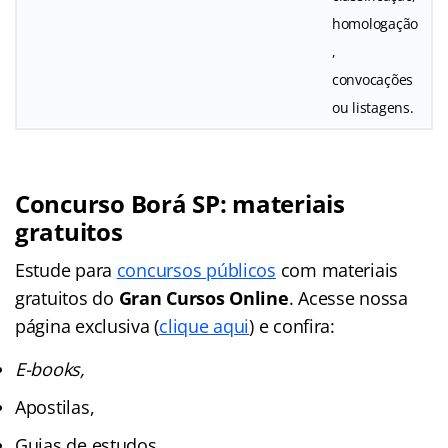
homologação
,
convocações
ou listagens.
Concurso Borá SP: materiais
gratuitos
Estude para
concursos públicos
com materiais
gratuitos do
Gran Cursos Online
. Acesse nossa
página exclusiva (
clique aqui
) e confira:
E-books,
Apostilas,
Guias de estudos,