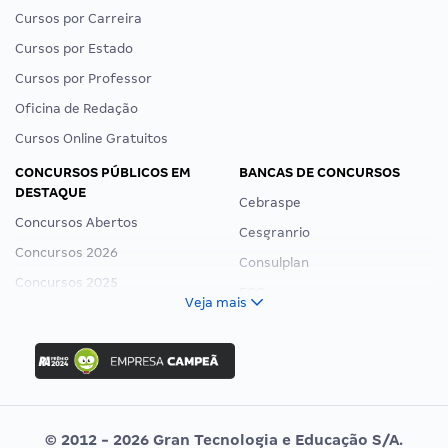
Cursos por Carreira
Cursos por Estado
Cursos por Professor
Oficina de Redação
Cursos Online Gratuitos
CONCURSOS PÚBLICOS EM
BANCAS DE CONCURSOS
DESTAQUE
Cebraspe
Concursos Abertos
Cesgranrio
Concursos 2026
Consulplan
Concursos 2025
FCC
Veja mais
Concurso Nacional Unificado
FGV
Concurso Ibama
Idecan
Concurso MPU
Selecon
Editais publicados
Uniase
© 2012 - 2026 Gran Tecnologia e Educação S/A.
Vunesp