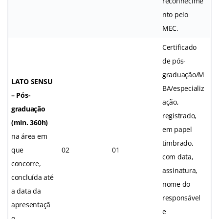
reconhecime
nto pelo
MEC.
Certificado
de pós-
graduação/M
LATO SENSU
BA/especializ
– Pós-
ação,
graduação
registrado,
(mín. 360h)
em papel
na área em
timbrado,
que
02
01
com data,
concorre,
assinatura,
concluída até
nome do
a data da
responsável
apresentaçã
e
o