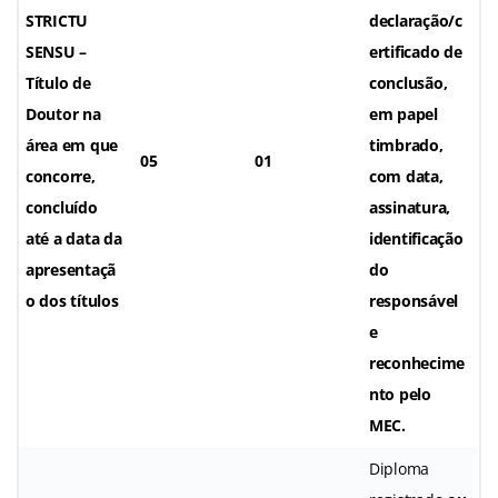
STRICTU
declaração/c
SENSU –
ertificado de
Título de
conclusão,
Doutor
na
em papel
área em que
timbrado,
05
01
concorre,
com data,
concluído
assinatura,
até a data da
identificação
apresentaçã
do
o dos títulos
responsável
e
reconhecime
nto pelo
MEC.
Diploma