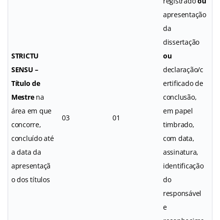
registrado
ou
apresentação
da
dissertação
STRICTU
ou
SENSU –
declaração/c
Título de
ertificado de
Mestre
na
conclusão,
área em que
em papel
03
01
concorre,
timbrado,
concluído até
com data,
a data da
assinatura,
apresentaçã
identificação
o dos títulos
do
responsável
e