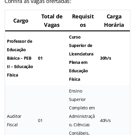
Confira as vagas ofertadas:
Total de
Requisit
Carga
Cargo
Vagas
os
Horária
Curso
Professor de
Superior de
Educação
Licenciatura
Básica – PEB
01
30h/s
Plena em
II – Educação
Educação
Física
Física
Ensino
Superior
Completo em
Auditor
Administraçã
01
40h/s
Fiscal
o, Ciências
Contábeis,