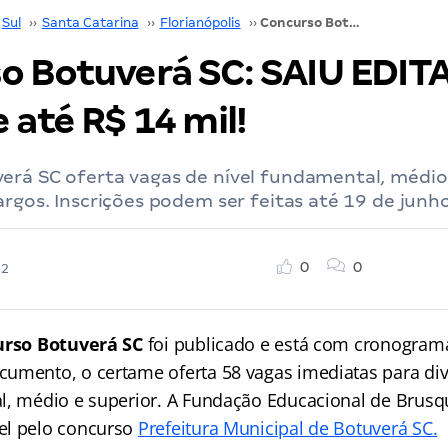
Sul
››
Santa Catarina
››
Florianópolis
››
Concurso Botuverá SC: SAIU EDITAL! 58 vagas de até R$ 14 mil!
o Botuverá SC: SAIU EDITA
 até R$ 14 mil!
erá SC oferta vagas de nível fundamental, médio
argos. Inscrições podem ser feitas até 19 de junho
0
0
22
urso Botuverá SC
foi publicado e está com cronograma
umento, o certame oferta 58 vagas imediatas para div
l, médio e superior. A Fundação Educacional de Brusq
el pelo concurso
Prefeitura Municipal de Botuverá SC.