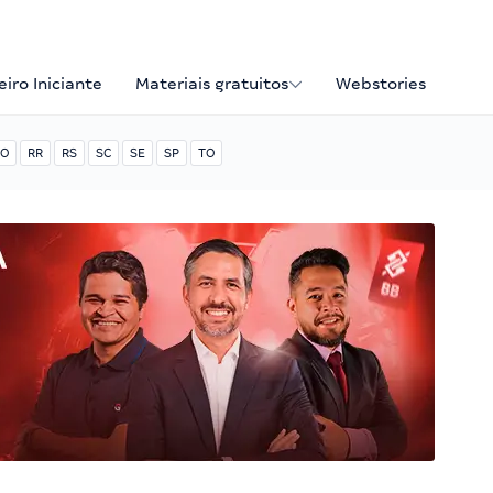
iro Iniciante
Materiais gratuitos
Webstories
O
RR
RS
SC
SE
SP
TO