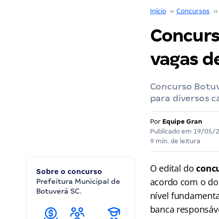
Início
››
Concursos
››
Concurs
vagas de
Concurso Botuv
para diversos c
Por
Equipe Gran
Publicado em
19/05/
9 min. de leitura
O edital do
conc
Sobre o concurso
acordo com o doc
Prefeitura Municipal de
Botuverá SC.
nível fundamenta
banca responsáv