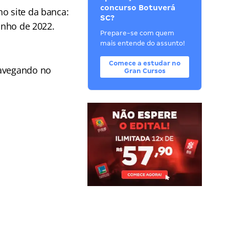
concurso Botuverá
o site da banca:
SC?
junho de 2022.
Prepare-se com quem
mais entende do assunto!
Comece a estudar no
navegando no
Gran Cursos