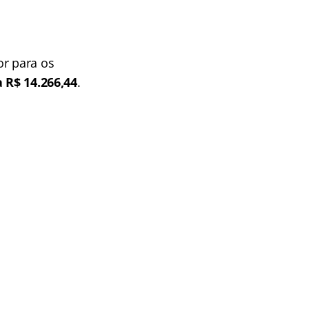
or para os
a R$ 14.266,44
.