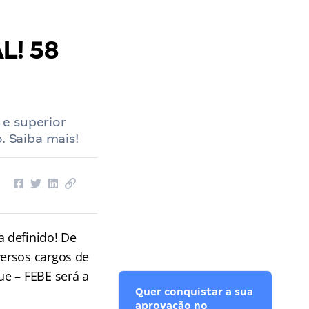
L! 58
 e superior
. Saiba mais!
 definido! De
ersos cargos de
ue – FEBE será a
Quer conquistar a sua
aprovação no