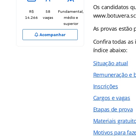
Os candidatos qu
R$
58
Fundamental,
www.botuvera.sc.g
14.266
vagas
médio e
superior
As provas estão 
Acompanhar
Confira todas as
índice abaixo:
Situação atual
Remuneração e b
Inscrições
Cargos e vagas
Etapas de prova
Materiais gratuit
Motivos para faz