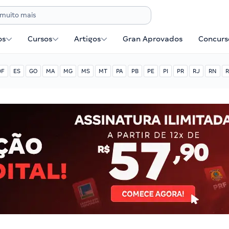
os
Cursos
Artigos
Gran Aprovados
Concurse
DF
ES
GO
MA
MG
MS
MT
PA
PB
PE
PI
PR
RJ
RN
R