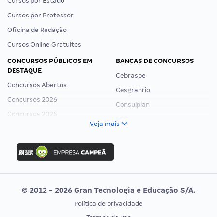
Cursos por Estado
Cursos por Professor
Oficina de Redação
Cursos Online Gratuitos
CONCURSOS PÚBLICOS EM
BANCAS DE CONCURSOS
DESTAQUE
Cebraspe
Concursos Abertos
Cesgranrio
Concursos 2026
Consulplan
Concursos 2025
FCC
Veja mais
Concurso Nacional Unificado
FGV
Concurso Ibama
Idecan
Concurso MPU
Selecon
Editais publicados
Uniase
© 2012 - 2026 Gran Tecnologia e Educação S/A.
Vunesp
Política de privacidade
CONCURSOS POR PROFISSÃO
EXAME DE ORDEM