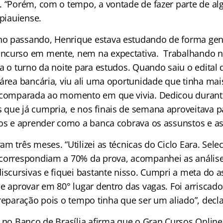
. “Porém, com o tempo, a vontade de fazer parte de 
 piauiense.
o passando, Henrique estava estudando de forma gené
ncurso em mente, nem na expectativa. Trabalhando n
va o turno da noite para estudos. Quando saiu o edital
 área bancária, viu ali uma oportunidade que tinha mai
e comparada ao momento em que vivia. Dedicou duran
que já cumpria, e nos finais de semana aproveitava p
ios e aprender como a banca cobrava os assunstos e as 
m três meses. “Utilizei as técnicas do Ciclo Eara. Selec
correspondiam a 70% da prova, acompanhei as análise
iscursivas e fiquei bastante nisso. Cumpri a meta do a
e aprovar em 80° lugar dentro das vagas. Foi arriscado
preparação pois o tempo tinha que ser um aliado”, decl
r no Banco de Brasília afirma que o Gran Cursos Online