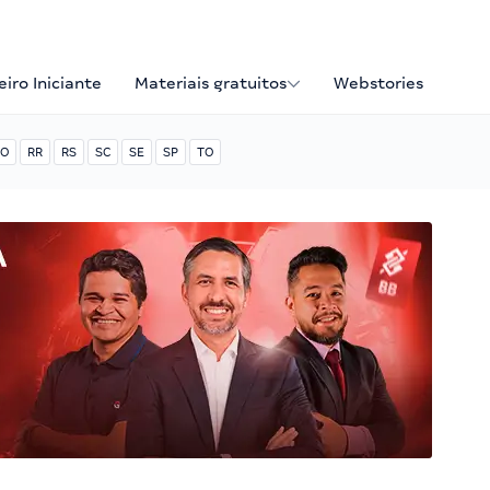
iro Iniciante
Materiais gratuitos
Webstories
O
RR
RS
SC
SE
SP
TO