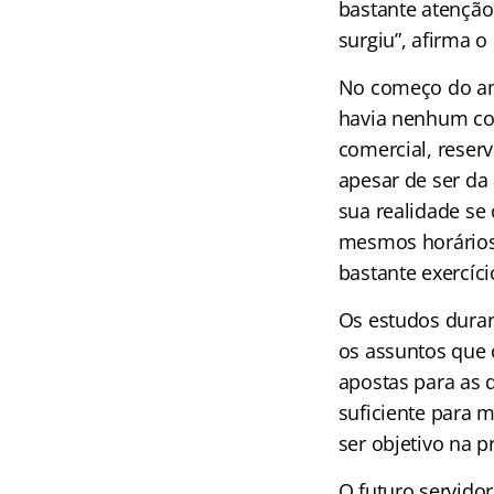
bastante atenção
surgiu”, afirma o
No começo do an
havia nenhum co
comercial, reser
apesar de ser da
sua realidade s
mesmos horários 
bastante exercíc
Os estudos durara
os assuntos que 
apostas para as d
suficiente para m
ser objetivo na 
O futuro servido