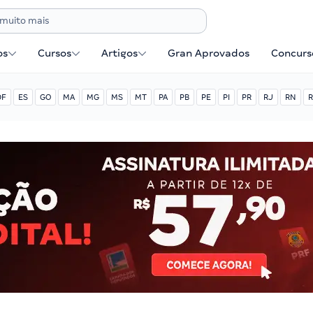
os
Cursos
Artigos
Gran Aprovados
Concurse
DF
ES
GO
MA
MG
MS
MT
PA
PB
PE
PI
PR
RJ
RN
R