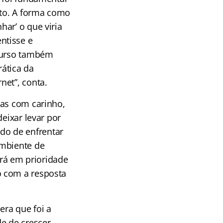
nto. A forma como
ar’ o que viria
ntisse e
 curso também
rática da
net”, conta.
tas com carinho,
eixar levar por
do de enfrentar
ambiente de
ará em prioridade
o com a resposta
era que foi a
de de crescer