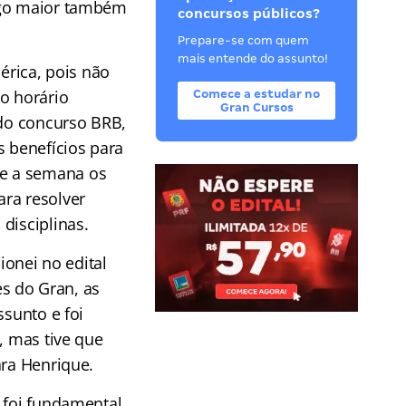
algo maior também
concursos públicos?
Prepare-se com quem
mais entende do assunto!
rica, pois não
o horário
Comece a estudar no
Gran Cursos
 do concurso BRB,
s benefícios para
te a semana os
ara resolver
disciplinas.
ionei no edital
s do Gran, as
ssunto e foi
, mas tive que
ara Henrique.
 foi fundamental