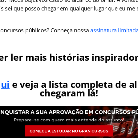
ois sei que posso chegar em qualquer lugar que eu me 
concursos públicos? Conheça nossa
assinatura limitad
r ler mais histórias inspirado
qui
e veja a lista completa de a
chegaram lá!
NQUISTAR A SUA APROVAÇÃO EM CONCURSOS P
Prepare-se com quem mais entende do assunto!
COMECE A ESTUDAR NO GRAN CURSOS