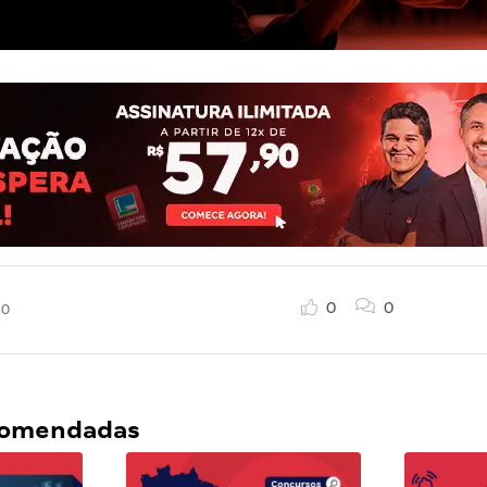
0
0
20
ecomendadas