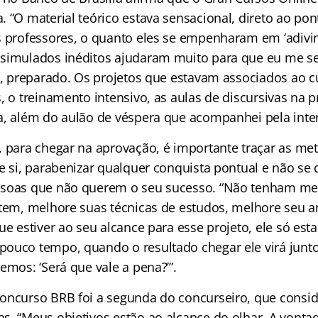
. “O material teórico estava sensacional, direto ao po
s professores, o quanto eles se empenharam em ‘adivinh
simulados inéditos ajudaram muito para que eu me se
to, preparado. Os projetos que estavam associados ao
, o treinamento intensivo, as aulas de discursivas na p
a, além do aulão de véspera que acompanhei pela inter
, para chegar na aprovação, é importante traçar as me
e si, parabenizar qualquer conquista pontual e não se d
ssoas que não querem o seu sucesso. “Não tenham me
ntem, melhore suas técnicas de estudos, melhore seu 
ue estiver ao seu alcance para esse projeto, ele só est
ouco tempo, quando o resultado chegar ele virá junt
emos: ‘Será que vale a pena?’”.
oncurso BRB foi a segunda do concurseiro, que consid
s. “Meus objetivos estão ao alcance do olhar. A vonta