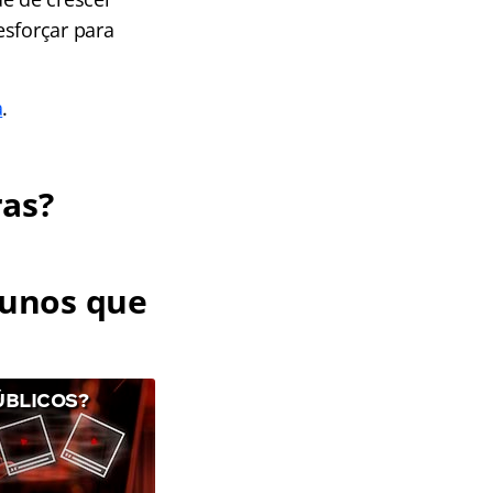
esforçar para
a
.
ras?
lunos que
ÚBLICOS?