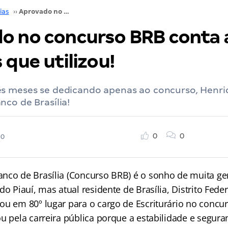
ias
››
Aprovado no concurso BRB conta as técnicas que utilizou!
o no concurso BRB conta 
 que utilizou!
s meses se dedicando apenas ao concurso, Henri
co de Brasília!
0
0
20
nco de Brasília (Concurso BRB) é o sonho de muita ge
do Piauí, mas atual residente de Brasília, Distrito Fede
ou em 80º lugar para o cargo de Escriturário no concur
ou pela carreira pública porque a estabilidade e segu