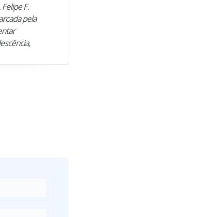
 Felipe F.
“Natural de Juazeiro do Norte (CE),
arcada pela
M. encontrou nos estudos o cami
entar
para construir uma nova fase da vi
lescência,
profissional. Após…”