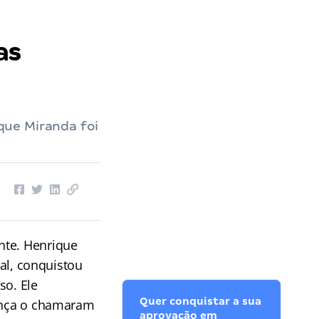
as
que Miranda foi
nte. Henrique
ral, conquistou
so. Ele
Quer conquistar a sua
rança o chamaram
aprovação em