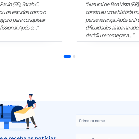
Paulo (SE), Sarah C.
“Natural de Boa Vista (RR),
u os estudos como o
construiu uma história m
guro para conquistar
perseverança. Após enfr
fissional. Após o…”
dificuldades ainda na ado
decidiu recomeçar a…”
 e receba as notícias