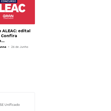
 ALEAC: edital
 Confira
o…
Anna
•
26 de Junho
Diana M.
SE Unificado
Concurso SEPLAG CE