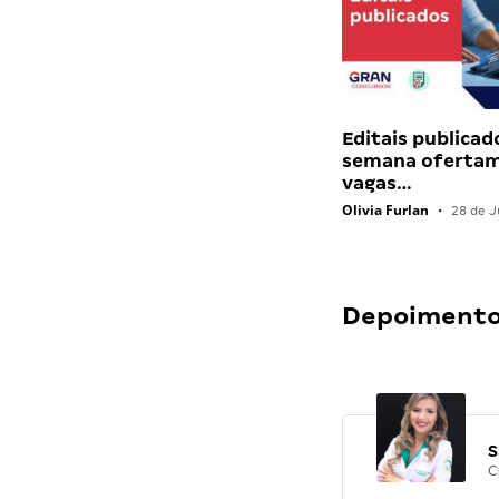
Editais publicad
semana ofertam
vagas…
Olivia Furlan
•
28 de J
Depoimentos
S
C