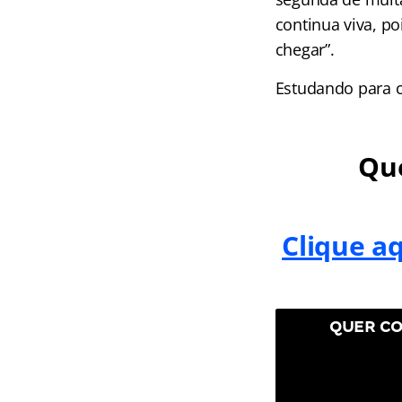
continua viva, p
chegar”.
Estudando para 
Que
Clique a
QUER CO