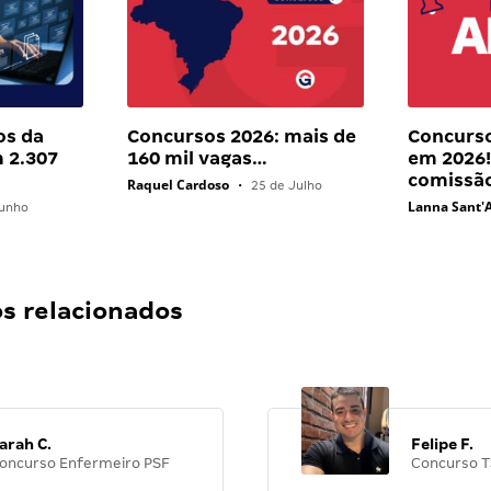
os da
Concursos 2026: mais de
Concurso
 2.307
160 mil vagas…
em 2026!
comissã
Raquel Cardoso
•
25 de Julho
Lanna Sant'
unho
 relacionados
arah C.
Felipe F.
oncurso Enfermeiro PSF
Concurso T