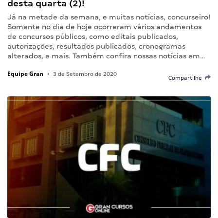
desta quarta (2)!
Já na metade da semana, e muitas notícias, concurseiro!
Somente no dia de hoje ocorreram vários andamentos
de concursos públicos, como editais publicados,
autorizações, resultados publicados, cronogramas
alterados, e mais. Também confira nossas notícias em…
Equipe Gran
•
3 de Setembro de 2020
Compartilhe