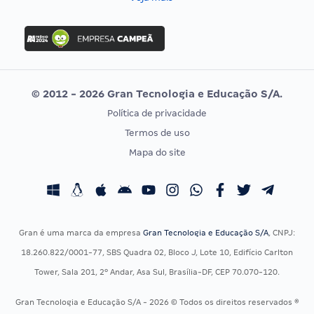
Concurso Nacional Unificado
FGV
Concurso Ibama
Idecan
Concurso MPU
Selecon
Editais publicados
Uniase
© 2012 - 2026 Gran Tecnologia e Educação S/A.
Vunesp
Política de privacidade
CONCURSOS POR PROFISSÃO
EXAME DE ORDEM
Termos de uso
Concursos Administrativos
OAB
Mapa do site
Concursos Educação
Prova OAB
Concursos Fiscais
Calendário OAB
Concursos Jurídicos
Questões OAB
Concursos Militares
Recursos OAB
Gran é uma marca da empresa
Gran Tecnologia e Educação S/A
, CNPJ:
Concursos Policiais
Exame de Ordem
18.260.822/0001-77, SBS Quadra 02, Bloco J, Lote 10, Edifício Carlton
Concursos Saúde
Tower, Sala 201, 2º Andar, Asa Sul, Brasília-DF, CEP 70.070-120.
Concursos Tribunais
Gran Tecnologia e Educação S/A - 2026 © Todos os direitos reservados ®
Residência Multiprofissional