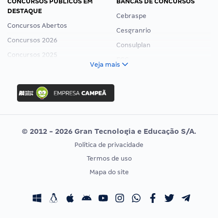
CONCURSOS PÚBLICOS EM
BANCAS DE CONCURSOS
DESTAQUE
Cebraspe
Concursos Abertos
Cesgranrio
Concursos 2026
Consulplan
Concursos 2025
FCC
Veja mais
Concurso Nacional Unificado
FGV
Concurso Ibama
Idecan
Concurso MPU
Selecon
Editais publicados
Uniase
© 2012 - 2026 Gran Tecnologia e Educação S/A.
Vunesp
Política de privacidade
CONCURSOS POR PROFISSÃO
EXAME DE ORDEM
Termos de uso
Concursos Administrativos
OAB
Mapa do site
Concursos Educação
Prova OAB
Concursos Fiscais
Calendário OAB
Concursos Jurídicos
Questões OAB