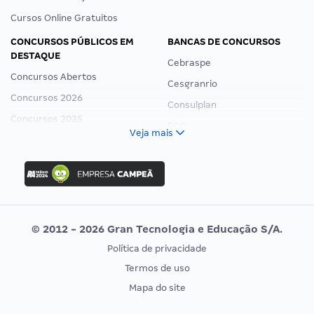
Cursos Online Gratuitos
CONCURSOS PÚBLICOS EM
BANCAS DE CONCURSOS
DESTAQUE
Cebraspe
Concursos Abertos
Cesgranrio
Concursos 2026
Consulplan
Concursos 2025
FCC
Veja mais
Concurso Nacional Unificado
FGV
Concurso Ibama
Idecan
Concurso MPU
Selecon
Editais publicados
Uniase
© 2012 - 2026 Gran Tecnologia e Educação S/A.
Vunesp
Política de privacidade
CONCURSOS POR PROFISSÃO
EXAME DE ORDEM
Termos de uso
Concursos Administrativos
OAB
Mapa do site
Concursos Educação
Prova OAB