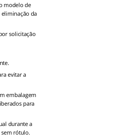
 o modelo de
a eliminação da
or solicitação
nte.
a evitar a
, em embalagem
liberados para
ual durante a
 sem rótulo.