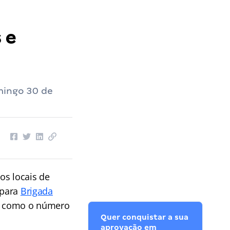
tar RS
››
Concurso Brigada Militar RS: locais e horário de prova. VEJA
 e
mingo 30 de
os locais de
 para
Brigada
em como o número
Quer conquistar a sua
aprovação em