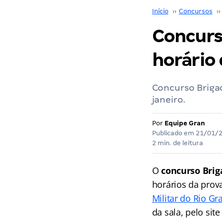
Início
››
Concursos
››
Concurso
horário
Concurso Brigad
janeiro.
Por
Equipe Gran
Publicado em
21/01/
2 min. de leitura
O
concurso Brig
horários da prova
Militar do Rio Gr
da sala, pelo sit