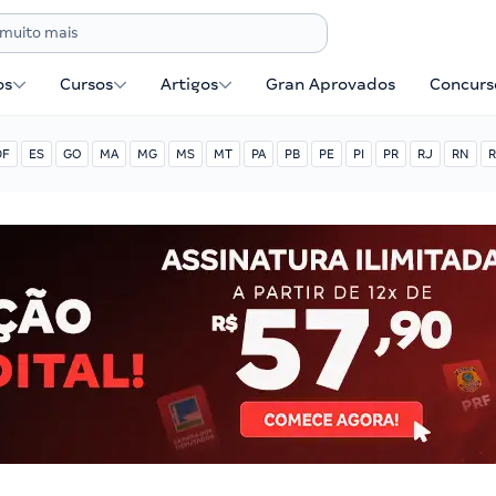
os
Cursos
Artigos
Gran Aprovados
Concurse
DF
ES
GO
MA
MG
MS
MT
PA
PB
PE
PI
PR
RJ
RN
R