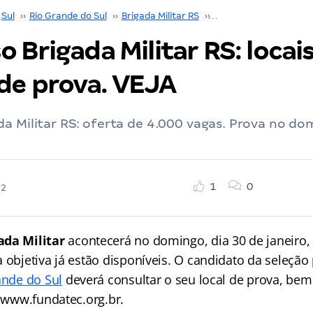
Sul
››
Rio Grande do Sul
››
Brigada Militar RS
››
Concurso Brigada Mili
 Brigada Militar RS: locais
 de prova. VEJA
a Militar RS: oferta de 4.000 vagas. Prova no do
1
0
22
ada Militar
acontecerá no domingo, dia 30 de janeiro, 
 objetiva já estão disponíveis. O candidato da seleção
ande do Sul
deverá consultar o seu local de prova, b
e www.fundatec.org.br.