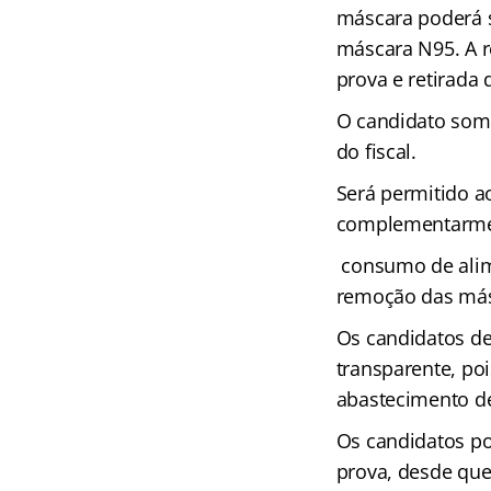
máscara poderá s
máscara N95. A r
prova e retirada 
O candidato somen
do fiscal.
Será permitido a
complementarment
consumo de alime
remoção das más
Os candidatos d
transparente, po
abastecimento d
Os candidatos po
prova, desde que