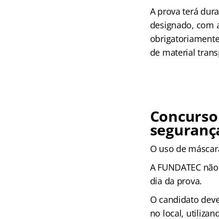
A prova terá dur
designado, com 
obrigatoriamente
de material trans
Concurso 
segurança
O uso de máscara
A FUNDATEC não s
dia da prova.
O candidato dev
no local, utiliza