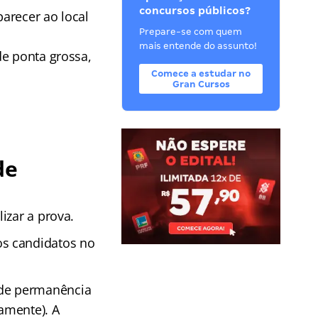
concursos públicos?
arecer ao local
Prepare-se com quem
o
mais entende do assunto!
de ponta grossa,
Comece a estudar no
Gran Cursos
de
izar a prova.
os candidatos no
 de permanência
eamente). A