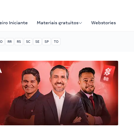
iro Iniciante
Materiais gratuitos
Webstories
O
RR
RS
SC
SE
SP
TO