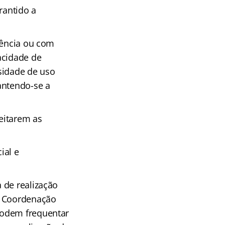
rantido a
iência ou com
acidade de
sidade de uso
antendo-se a
eitarem as
ial e
 de realização
a Coordenação
podem frequentar