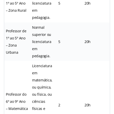
1º ao 5º Ano
licenciatura
5
20h
– Zona Rural
em
pedagogia.
Normal
Professor de
superior ou
1º ao 5º Ano
licenciatura
5
20h
– Zona
em
Urbana
pedagogia.
Licenciatura
em
matemática,
ou química,
Professor do
ou física, ou
6º ao 9º Ano
ciências
2
20h
– Matemática
físicas e