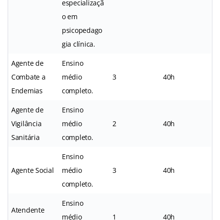
especializaçã
o em
psicopedago
gia clínica.
Agente de
Ensino
Combate a
médio
3
40h
Endemias
completo.
Agente de
Ensino
Vigilância
médio
2
40h
Sanitária
completo.
Ensino
Agente Social
médio
3
40h
completo.
Ensino
Atendente
médio
1
40h