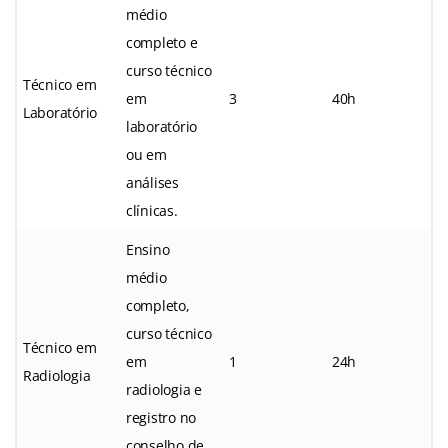
médio
completo e
curso técnico
Técnico em
em
3
40h
Laboratório
laboratório
ou em
análises
clínicas.
Ensino
médio
completo,
curso técnico
Técnico em
em
1
24h
Radiologia
radiologia e
registro no
conselho de