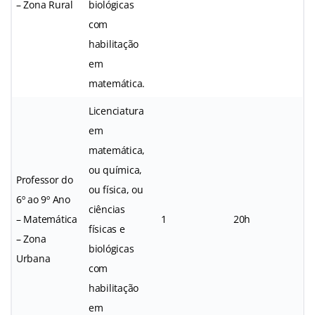
– Zona Rural
biológicas
com
habilitação
em
matemática.
Licenciatura
em
matemática,
ou química,
Professor do
ou física, ou
6º ao 9º Ano
ciências
– Matemática
1
20h
físicas e
– Zona
biológicas
Urbana
com
habilitação
em