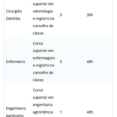
superior em
Cirurgião
odontologia
3
30h
Dentista
e registro no
conselho de
classe.
Curso
superior em
enfermagem
Enfermeiro
5
40h
e registro no
conselho de
classe.
Curso
superior em
engenharia
Engenheiro
agronômica
1
40h
Agrônomo