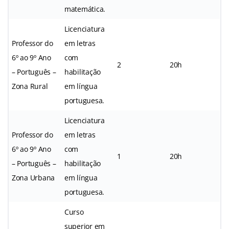
matemática.
Licenciatura
Professor do
em letras
6º ao 9º Ano
com
2
20h
– Português –
habilitação
Zona Rural
em língua
portuguesa.
Licenciatura
Professor do
em letras
6º ao 9º Ano
com
1
20h
– Português –
habilitação
Zona Urbana
em língua
portuguesa.
Curso
superior em