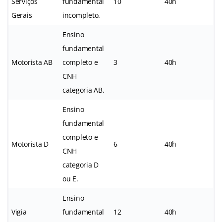
Serviços
fundamental
10
40h
Gerais
incompleto.
Ensino
fundamental
Motorista AB
completo e
3
40h
CNH
categoria AB.
Ensino
fundamental
completo e
Motorista D
6
40h
CNH
categoria D
ou E.
Ensino
Vigia
fundamental
12
40h