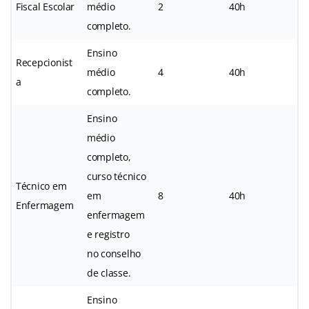
Fiscal Escolar
médio
2
40h
completo.
Ensino
Recepcionist
médio
4
40h
a
completo.
Ensino
médio
completo,
curso técnico
Técnico em
em
8
40h
Enfermagem
enfermagem
e registro
no conselho
de classe.
Ensino