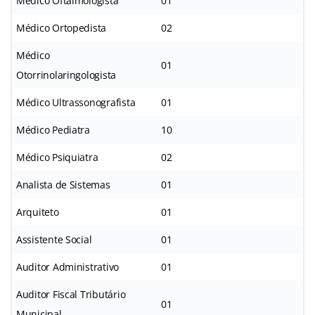
Médico Oftalmologista
01
Médico Ortopedista
02
Médico
01
Otorrinolaringologista
Médico Ultrassonografista
01
Médico Pediatra
10
Médico Psiquiatra
02
Analista de Sistemas
01
Arquiteto
01
Assistente Social
01
Auditor Administrativo
01
Auditor Fiscal Tributário
01
Municipal