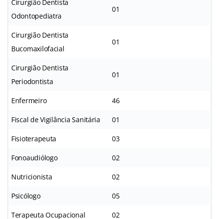
Cirurgião Dentista
01
Odontopediatra
Cirurgião Dentista
01
Bucomaxilofacial
Cirurgião Dentista
01
Periodontista
Enfermeiro
46
Fiscal de Vigilância Sanitária
01
Fisioterapeuta
03
Fonoaudiólogo
02
Nutricionista
02
Psicólogo
05
Terapeuta Ocupacional
02