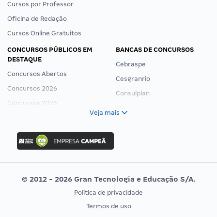
Cursos por Professor
Oficina de Redação
Cursos Online Gratuitos
CONCURSOS PÚBLICOS EM
BANCAS DE CONCURSOS
DESTAQUE
Cebraspe
Concursos Abertos
Cesgranrio
Concursos 2026
Consulplan
Concursos 2025
FCC
Veja mais
Concurso Nacional Unificado
FGV
Concurso Ibama
Idecan
Concurso MPU
Selecon
Editais publicados
Uniase
© 2012 - 2026 Gran Tecnologia e Educação S/A.
Vunesp
Política de privacidade
CONCURSOS POR PROFISSÃO
EXAME DE ORDEM
Termos de uso
Concursos Administrativos
OAB