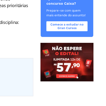
concurso Caixa?
as prioritárias
Prepare-se com quem
mais entende do assunto!
isciplina:
Comece a estudar no
Gran Cursos