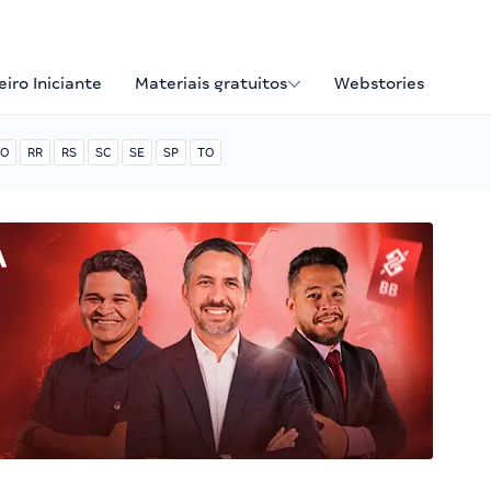
iro Iniciante
Materiais gratuitos
Webstories
O
RR
RS
SC
SE
SP
TO