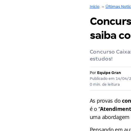
Início
››
Últimas Notíc
Concurs
saiba c
Concurso Caixa:
estudos!
Por
Equipe Gran
Publicado em
14/04/
0 min. de leitura
As provas do
con
é o “
Atendiment
uma abordagem e
Pensando em auxi