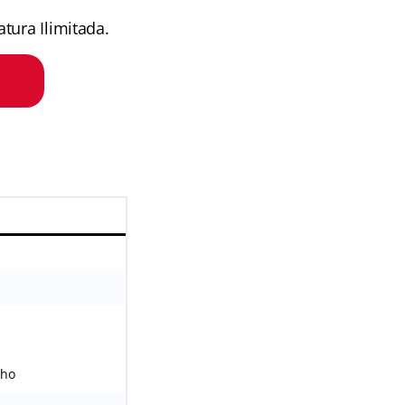
tura Ilimitada.
lho