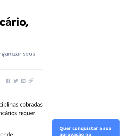
cário,
rganizar seus
ciplinas cobradas
ncários requer
Quer conquistar a sua
 onde
aprovação no