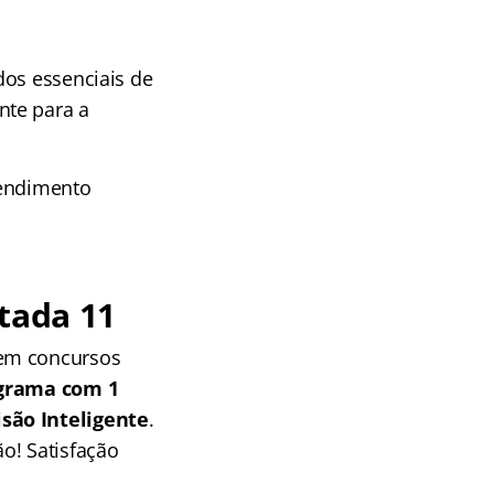
dos essenciais de
nte para a
tendimento
tada 11
 em concursos
grama com 1
isão Inteligente
.
o! Satisfação