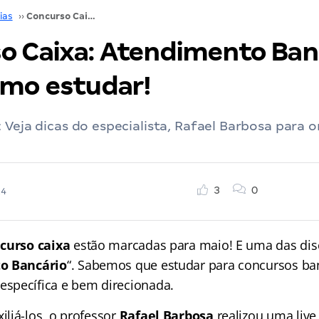
ias
››
Concurso Caixa: Atendimento Bancário, saiba como estudar!
o Caixa: Atendimento Ban
omo estudar!
 Veja dicas do especialista, Rafael Barbosa para o
3
0
24
curso caixa
estão marcadas para maio! E uma das dis
o Bancário
“. Sabemos que estudar para concursos ba
specífica e bem direcionada.
liá-los, o professor
Rafael Barbosa
realizou uma live