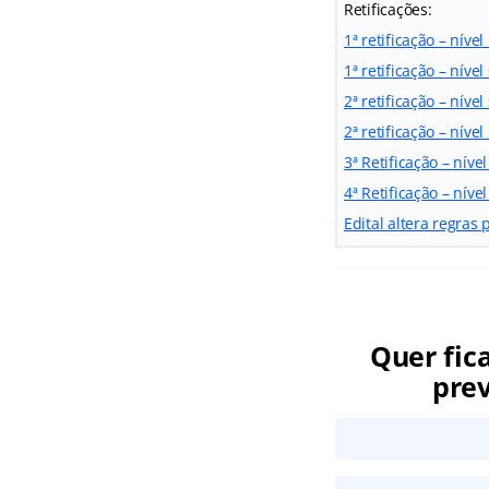
Retificações:
1ª retificação – níve
1ª retificação – nível
2ª retificação – nível
2ª retificação – níve
3ª Retificação – níve
4ª Retificação – níve
Edital altera regras
Quer fic
prev