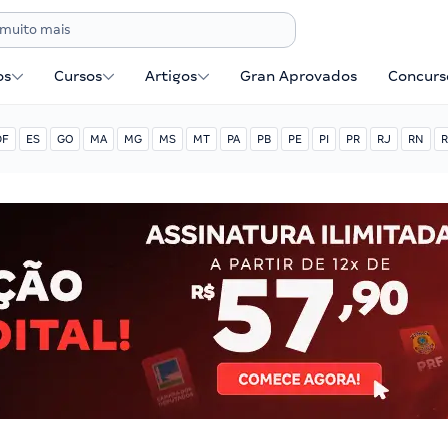
os
Cursos
Artigos
Gran Aprovados
Concurse
DF
ES
GO
MA
MG
MS
MT
PA
PB
PE
PI
PR
RJ
RN
R