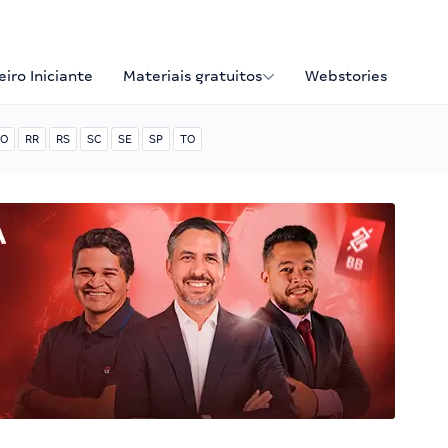
iro Iniciante
Materiais gratuitos
Webstories
O
RR
RS
SC
SE
SP
TO