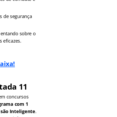
s de segurança
ientando sobre o
 eficazes.
aixa!
tada 11
 em concursos
grama com 1
isão Inteligente
.