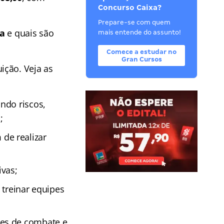
Concurso Caixa?
Prepare-se com quem
xa
e quais são
mais entende do assunto!
Comece a estudar no
Gran Cursos
ição. Veja as
ando riscos,
;
 de realizar
;
ivas;
treinar equipes
des de combate e