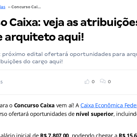
ias
››
Concurso Caixa: veja as atribuições do cargo de arquiteto aqui!
 Caixa: veja as atribuiçõe
 arquiteto aqui!
 próximo edital ofertará oportunidades para arq
ibuições do cargo aqui!
0
0
25
para o
Concurso Caixa
vem aí! A
Caixa Econômica Fede
rso ofertará oportunidades de
nível superior
, incluin
alário inicial de
R$ 7.807,00
, podendo chegar a
R$ 15.