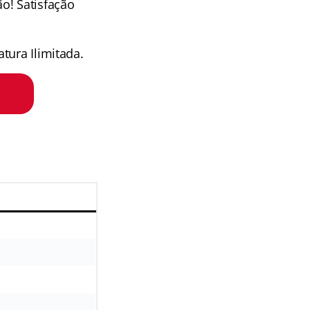
o! Satisfação
tura Ilimitada.