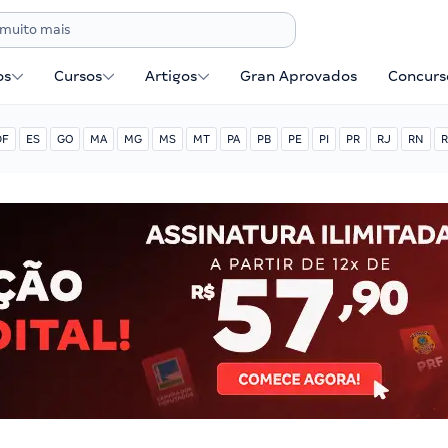
os
Cursos
Artigos
Gran Aprovados
Concurse
DF
ES
GO
MA
MG
MS
MT
PA
PB
PE
PI
PR
RJ
RN
R