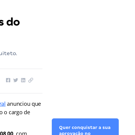
s do
uiteto.
ral
anunciou que
do o cargo de
Quer conquistar a sua
608,00
, com
aprovação no