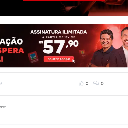
0
0
25
bre: