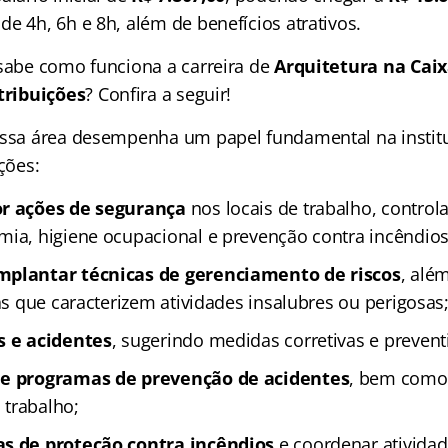
e 4h, 6h e 8h, além de benefícios atrativos.
 sabe como funciona a carreira de
Arquitetura na Cai
tribuições
? Confira a seguir!
essa área desempenha um papel fundamental na institu
ições:
or ações de segurança
nos locais de trabalho, control
mia, higiene ocupacional e prevenção contra incêndios
mplantar técnicas de gerenciamento de riscos
, além
ias que caracterizem atividades insalubres ou perigosas
s e acidentes
, sugerindo medidas corretivas e prevent
 e programas de prevenção de acidentes
, bem como 
trabalho;
as de proteção contra incêndios
e coordenar ativida