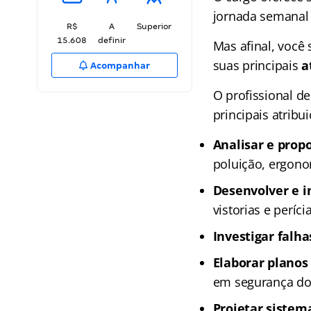
jornada semanal d
R$
A
Superior
15.608
definir
Mas afinal, você
suas principais
a
Acompanhar
O profissional d
principais atribu
Analisar e prop
poluição, ergono
Desenvolver e i
vistorias e períc
Investigar falha
Elaborar planos
em segurança do 
Projetar sistem