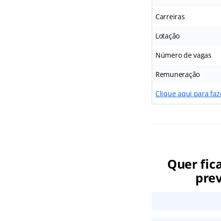
Carreiras
Lotação
Número de vagas
Remuneração
Clique aqui para faz
Quer fic
prev