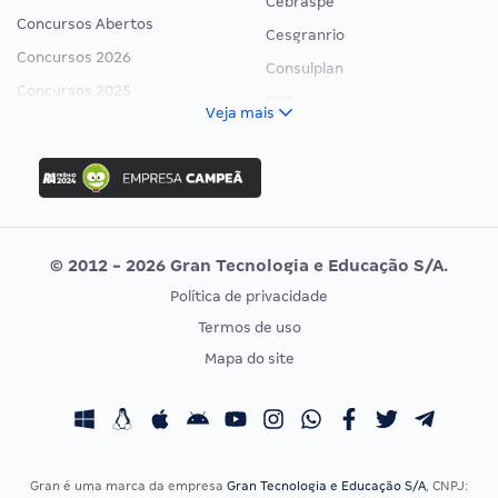
Cebraspe
Concursos Abertos
Cesgranrio
Concursos 2026
Consulplan
Concursos 2025
FCC
Veja mais
Concurso Nacional Unificado
FGV
Concurso Ibama
Idecan
Concurso MPU
Selecon
Editais publicados
Uniase
© 2012 - 2026 Gran Tecnologia e Educação S/A.
Vunesp
Política de privacidade
CONCURSOS POR PROFISSÃO
EXAME DE ORDEM
Termos de uso
Concursos Administrativos
OAB
Mapa do site
Concursos Educação
Prova OAB
Concursos Fiscais
Calendário OAB
Concursos Jurídicos
Questões OAB
Concursos Militares
Recursos OAB
Gran é uma marca da empresa
Gran Tecnologia e Educação S/A
, CNPJ: