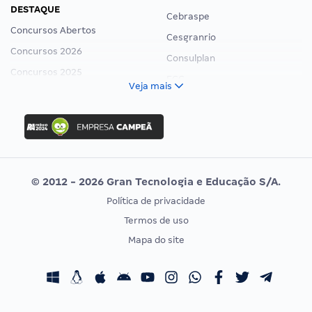
DESTAQUE
Cebraspe
Concursos Abertos
Cesgranrio
Concursos 2026
Consulplan
Concursos 2025
FCC
Veja mais
Concurso Nacional Unificado
FGV
Concurso Ibama
Idecan
Concurso MPU
Selecon
Editais publicados
Uniase
© 2012 - 2026 Gran Tecnologia e Educação S/A.
Vunesp
Política de privacidade
CONCURSOS POR PROFISSÃO
EXAME DE ORDEM
Termos de uso
Concursos Administrativos
OAB
Mapa do site
Concursos Educação
Prova OAB
Concursos Fiscais
Calendário OAB
Concursos Jurídicos
Questões OAB
Concursos Militares
Recursos OAB