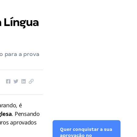
a Língua
lo para a prova
arando, é
glesa
. Pensando
uros aprovados
Quer conquistar a sua
aprovação no