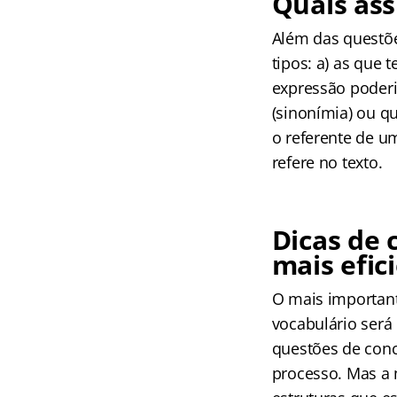
Quais as
Além das questõe
tipos: a) as que
expressão poderi
(sinonímia) ou q
o referente de u
refere no texto.
Dicas de 
mais efic
O mais important
vocabulário será
questões de conc
processo. Mas a