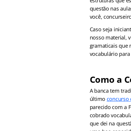
estruturas que e
questão nas aul
você, concurseir
Caso seja inicia
nosso material, 
gramaticais que
vocabulário para 
Como a C
A banca tem trad
último
concurso 
parecido com a F
cobrado vocabulá
que dei na questã