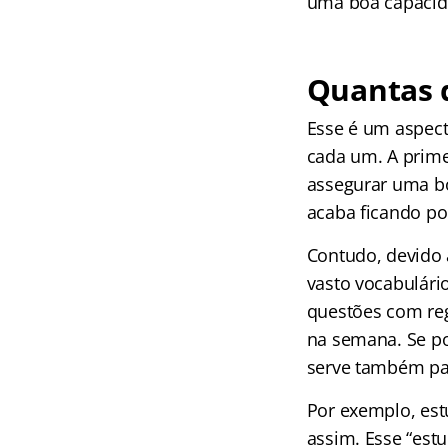
uma boa capacidad
Quantas q
Esse é um aspect
cada um. A prime
assegurar uma bo
acaba ficando po
Contudo, devido 
vasto vocabulári
questões com reg
na semana. Se po
serve também par
Por exemplo, estu
assim. Esse “est