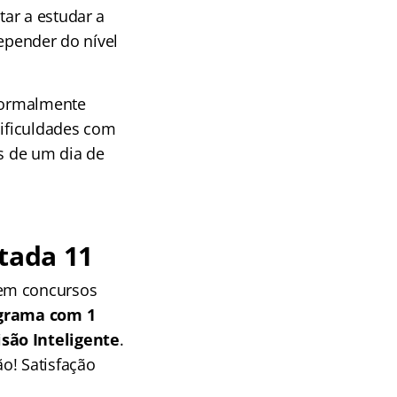
ar a estudar a
depender do nível
(normalmente
dificuldades com
is de um dia de
tada 11
 em concursos
grama com 1
isão Inteligente
.
o! Satisfação