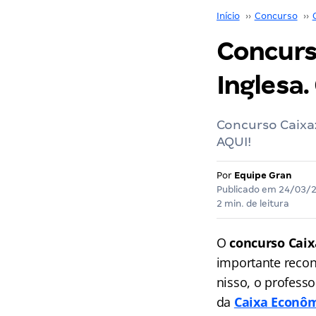
Início
››
Concurso
››
Concurs
Inglesa.
Concurso Caixa:
AQUI!
Por
Equipe Gran
Publicado em
24/03/
2 min. de leitura
O
concurso Cai
importante reco
nisso, o profess
da
Caixa Econôm