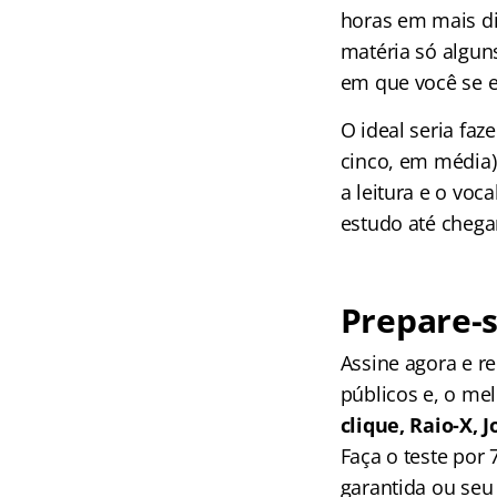
horas em mais di
matéria só alguns
em que você se e
O ideal seria fa
cinco, em média)
a leitura e o vo
estudo até chegar
Prepare-s
Assine agora e 
públicos e, o me
clique, Raio-X,
Faça o teste por
garantida ou seu 