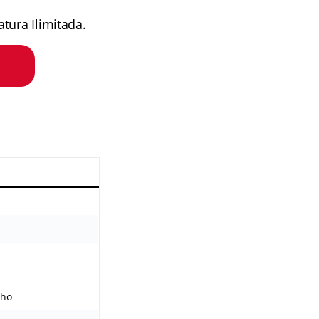
tura Ilimitada.
lho