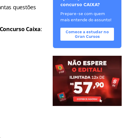
concurso CAIXA?
antas questões
Prepare-se com quem
mais entende do assunto!
Concurso Caixa
:
Comece a estudar no
Gran Cursos