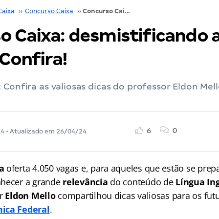
Caixa
››
Concurso Caixa
››
Concurso Caixa: desmistificando a Língua Inglesa. Confira!
o Caixa: desmistificando 
 Confira!
 Confira as valiosas dicas do professor Eldon Mel
6
0
24
• Atualizado em
26/04/24
xa
oferta 4.050 vagas e, para aqueles que estão se prep
nhecer a grande
relevância
do conteúdo de
Língua In
or
Eldon Mello
compartilhou dicas valiosas para os fut
ica Federal
.