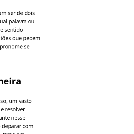
?
am ser de dois
ual palavra ou
de sentido
estões que pedem
o pronome se
neira
sso, um vasto
e resolver
ante nesse
e deparar com