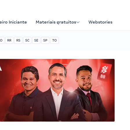
iro Iniciante
Materiais gratuitos
Webstories
O
RR
RS
SC
SE
SP
TO