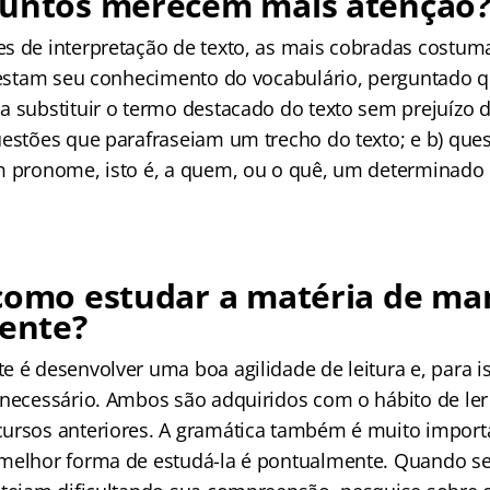
suntos merecem mais atenção
s de interpretação de texto, as mais cobradas costum
 testam seu conhecimento do vocabulário, perguntado q
a substituir o termo destacado do texto sem prejuízo 
uestões que parafraseiam um trecho do texto; e b) qu
m pronome, isto é, a quem, ou o quê, um determinad
como estudar a matéria de ma
iente?
e é desenvolver uma boa agilidade de leitura e, para i
 necessário. Ambos são adquiridos com o hábito de ler 
ursos anteriores. A gramática também é muito import
 melhor forma de estudá-la é pontualmente. Quando s