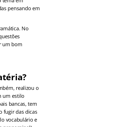
 o tema em
adas pensando em
ramática. No
 questões
ir um bom
téria?
ambém, realizou o
m um estilo
pais bancas, tem
 fugir das dicas
lo vocabulário e