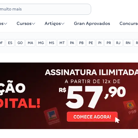
os
Cursos
Artigos
Gran Aprovados
Concurse
DF
ES
GO
MA
MG
MS
MT
PA
PB
PE
PI
PR
RJ
RN
R