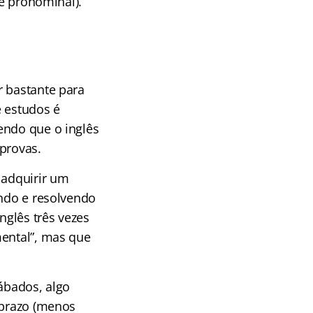
te pronominal).
r bastante para
e estudos é
endo que o inglês
provas.
 adquirir um
endo e resolvendo
glês três vezes
mental”, mas que
sábados, algo
 prazo (menos