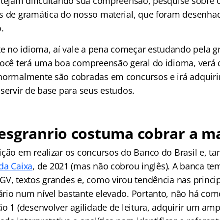
stejam dificultando sua compreensão, pesquise sobre
as de gramática do nosso material, que foram desenh
o.
nte no idioma, aí vale a pena começar estudando pela g
você terá uma boa compreensão geral do idioma, verá
 normalmente são cobradas em concursos e irá adquir
servir de base para seus estudos.
esgranrio costuma cobrar a ma
ição em realizar os concursos do Banco do Brasil e, t
da Caixa
, de 2021 (mas não cobrou inglês). A banca te
GV, textos grandes e, como virou tendência nas princi
rio num nível bastante elevado. Portanto, não há como
o 1 (desenvolver agilidade de leitura, adquirir um amp